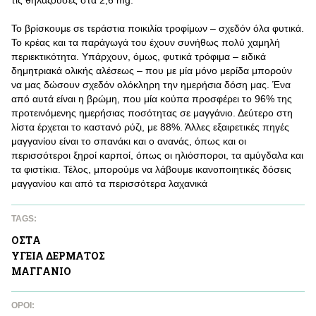
τις θηλάζουσες στα 2,6 mg.
Το βρίσκουμε σε τεράστια ποικιλία τροφίμων – σχεδόν όλα φυτικά.
Το κρέας και τα παράγωγά του έχουν συνήθως πολύ χαμηλή
περιεκτικότητα. Υπάρχουν, όμως, φυτικά τρόφιμα – ειδικά
δημητριακά ολικής αλέσεως – που με μία μόνο μερίδα μπορούν
να μας δώσουν σχεδόν ολόκληρη την ημερήσια δόση μας. Ένα
από αυτά είναι η βρώμη, που μία κούπα προσφέρει το 96% της
προτεινόμενης ημερήσιας ποσότητας σε μαγγάνιο. Δεύτερο στη
λίστα έρχεται το καστανό ρύζι, με 88%. Άλλες εξαιρετικές πηγές
μαγγανίου είναι το σπανάκι και ο ανανάς, όπως και οι
περισσότεροι ξηροί καρποί, όπως οι ηλιόσποροι, τα αμύγδαλα και
τα φιστίκια. Τέλος, μπορούμε να λάβουμε ικανοποιητικές δόσεις
μαγγανίου και από τα περισσότερα λαχανικά
TAGS:
ΟΣΤA
ΥΓΕΙΑ ΔΕΡΜΑΤΟΣ
ΜΑΓΓAΝΙΟ
ΌΡΟΙ: