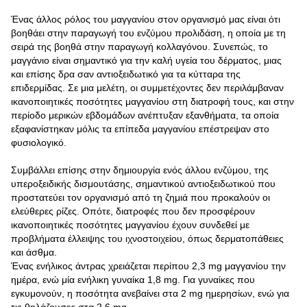
Ένας άλλος ρόλος του μαγγανίου στον οργανισμό μας είναι ότι
βοηθάει στην παραγωγή του ενζύμου προλιδάση, η οποία με τη
σειρά της βοηθά στην παραγωγή κολλαγόνου. Συνεπώς, το
μαγγάνιο είναι σημαντικό για την καλή υγεία του δέρματος, μιας
και επίσης δρα σαν αντιοξειδωτικό για τα κύτταρα της
επιδερμίδας. Σε μια μελέτη, οι συμμετέχοντες δεν περιλάμβαναν
ικανοποιητικές ποσότητες μαγγανίου στη διατροφή τους, και στην
περίοδο μερικών εβδομάδων ανέπτυξαν εξανθήματα, τα οποία
εξαφανίστηκαν μόλις τα επίπεδα μαγγανίου επέστρεψαν στο
φυσιολογικό.
Συμβάλλει επίσης στην δημιουργία ενός άλλου ενζύμου, της
υπεροξειδικής δισμουτάσης, σημαντικού αντιοξειδωτικού που
προστατεύει τον οργανισμό από τη ζημιά που προκαλούν οι
ελεύθερες ρίζες. Οπότε, διατροφές που δεν προσφέρουν
ικανοποιητικές ποσότητες μαγγανίου έχουν συνδεθεί με
προβλήματα έλλειψης του ιχνοστοιχείου, όπως δερματοπάθειες
και άσθμα.
Ένας ενήλικος άντρας χρειάζεται περίπου 2,3 mg μαγγανίου την
ημέρα, ενώ μία ενήλικη γυναίκα 1,8 mg. Για γυναίκες που
εγκυμονούν, η ποσότητα ανεβαίνει στα 2 mg ημερησίων, ενώ για