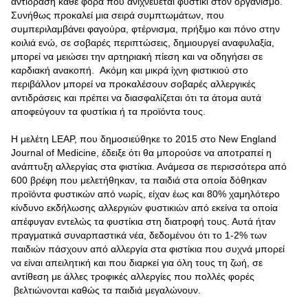
αντίδραση κάθε φορά που ανιχνεύεται φυστίκι στον οργανισμό.
Συνήθως προκαλεί μια σειρά συμπτωμάτων, που
συμπεριλαμβάνει φαγούρα, φτέρνισμα, πρήξιμο και πόνο στην
κοιλιά ενώ, σε σοβαρές περιπτώσεις, δημιουργεί αναφυλαξία,
μπορεί να μειώσει την αρτηριακή πίεση και να οδηγήσει σε
καρδιακή ανακοπή. Ακόμη και μικρά ίχνη φιστικιού στο
περιβάλλον μπορεί να προκαλέσουν σοβαρές αλλεργικές
αντιδράσεις και πρέπει να διασφαλίζεται ότι τα άτομα αυτά
αποφεύγουν τα φυστίκια ή τα προϊόντα τους.
Η μελέτη LEAP, που δημοσιεύθηκε το 2015 στο New England
Journal of Medicine, έδειξε ότι θα μπορούσε να αποτραπεί η
ανάπτυξη αλλεργίας στα φιστίκια. Ανάμεσα σε περισσότερα από
600 βρέφη που μελετήθηκαν, τα παιδιά στα οποία δόθηκαν
προϊόντα φυστικών από νωρίς, είχαν έως και 80% χαμηλότερο
κίνδυνο εκδήλωσης αλλεργιών φυστικιών από εκείνα τα οποία
απέφυγαν εντελώς τα φυστίκια στη διατροφή τους. Αυτά ήταν
πραγματικά συναρπαστικά νέα, δεδομένου ότι το 1-2% των
παιδιών πάσχουν από αλλεργία στα φιστίκια που συχνά μπορεί
να είναι απειλητική και που διαρκεί για όλη τους τη ζωή, σε
αντίθεση με άλλες τροφικές αλλεργίες που πολλές φορές
βελτιώνονται καθώς τα παιδιά μεγαλώνουν.