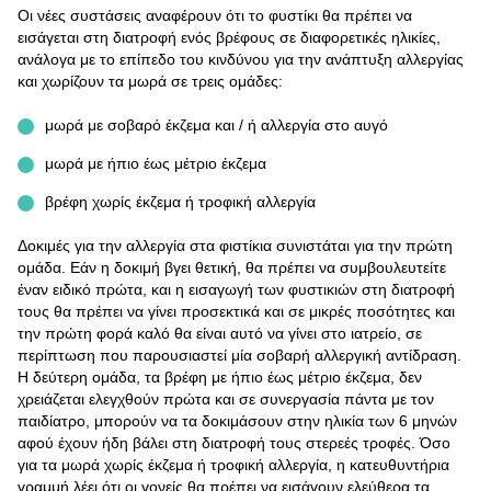
Οι νέες συστάσεις αναφέρουν ότι το φυστίκι θα πρέπει να
εισάγεται στη διατροφή ενός βρέφους σε διαφορετικές ηλικίες,
ανάλογα με το επίπεδο του κινδύνου για την ανάπτυξη αλλεργίας
και χωρίζουν τα μωρά σε τρεις ομάδες:
μωρά με σοβαρό έκζεμα και / ή αλλεργία στο αυγό
μωρά με ήπιο έως μέτριο έκζεμα
βρέφη χωρίς έκζεμα ή τροφική αλλεργία
Δοκιμές για την αλλεργία στα φιστίκια συνιστάται για την πρώτη
ομάδα. Εάν η δοκιμή βγει θετική, θα πρέπει να συμβουλευτείτε
έναν ειδικό πρώτα, και η εισαγωγή των φυστικιών στη διατροφή
τους θα πρέπει να γίνει προσεκτικά και σε μικρές ποσότητες και
την πρώτη φορά καλό θα είναι αυτό να γίνει στο ιατρείο, σε
περίπτωση που παρουσιαστεί μία σοβαρή αλλεργική αντίδραση.
Η δεύτερη ομάδα, τα βρέφη με ήπιο έως μέτριο έκζεμα, δεν
χρειάζεται ελεγχθούν πρώτα και σε συνεργασία πάντα με τον
παιδίατρο, μπορούν να τα δοκιμάσουν στην ηλικία των 6 μηνών
αφού έχουν ήδη βάλει στη διατροφή τους στερεές τροφές. Όσο
για τα μωρά χωρίς έκζεμα ή τροφική αλλεργία, η κατευθυντήρια
γραμμή λέει ότι οι γονείς θα πρέπει να εισάγουν ελεύθερα τα