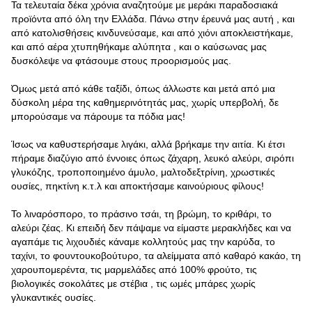
Τα τελευταία δέκα χρόνια αναζητούμε με μεράκι παραδοσιακά
προϊόντα από όλη την Ελλάδα. Πάνω στην έρευνά μας αυτή , και
από κατολισθήσεις κινδυνεύσαμε, και από χιόνι αποκλειστήκαμε,
και από αέρα χτυπηθήκαμε αλύπητα , και ο καύσωνας μας
δυσκόλεψε να φτάσουμε στους προορισμούς μας.
Όμως μετά από κάθε ταξίδι, όπως άλλωστε και μετά από μια
δύσκολη μέρα της καθημερινότητάς μας, χωρίς υπερβολή, δε
μπορούσαμε να πάρουμε τα πόδια μας!
Ίσως να καθυστερήσαμε λιγάκι, αλλά βρήκαμε την αιτία. Κι έτσι
πήραμε διαζύγιο από έννοιες όπως ζάχαρη, λευκό αλεύρι, σιρόπι
γλυκόζης, τροποποιημένο άμυλο, μαλτοδεξτρίνιη, χρωστικές
ουσίες, πηκτίνη κ.τ.λ και αποκτήσαμε καινούριους φίλους!
Το λιναρόσπορο, το πράσινο τσάι, τη βρώμη, το κριθάρι, το
αλεύρι ζέας. Κι επειδή δεν πάψαμε να είμαστε μερακλήδες και να
αγαπάμε τις λιχουδιές κάναμε κολλητούς μας την καρύδα, το
ταχίνι, το φουντουκοβούτυρο, τα αλείμματα από καθαρό κακάο, τη
χαρουπομερέντα, τις μαρμελάδες από 100% φρούτο, τις
βιολογικές σοκολάτες με στέβια , τις ωμές μπάρες χωρίς
γλυκαντικές ουσίες.