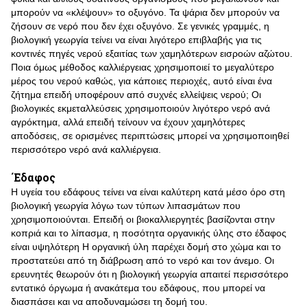
μπορούν να «κλέψουν» το οξυγόνο. Τα ψάρια δεν μπορούν να
ζήσουν σε νερό που δεν έχει οξυγόνο. Σε γενικές γραμμές, η
βιολογική γεωργία τείνει να είναι λιγότερο επιβλαβής για τις
κοντινές πηγές νερού εξαιτίας των χαμηλότερων εισροών αζώτου.
Ποια όμως μέθοδος καλλιέργειας χρησιμοποιεί το μεγαλύτερο
μέρος του νερού καθώς, για κάποιες περιοχές, αυτό είναι ένα
ζήτημα επειδή υποφέρουν από συχνές ελλείψεις νερού; Οι
βιολογικές εκμεταλλεύσεις χρησιμοποιούν λιγότερο νερό ανά
αγρόκτημα, αλλά επειδή τείνουν να έχουν χαμηλότερες
αποδόσεις, σε ορισμένες περιπτώσεις μπορεί να χρησιμοποιηθεί
περισσότερο νερό ανά καλλιέργεια.
΄Εδαφος
Η υγεία του εδάφους τείνει να είναι καλύτερη κατά μέσο όρο στη
βιολογική γεωργία λόγω των τύπων λιπασμάτων που
χρησιμοποιούνται. Επειδή οι βιοκαλλιεργητές βασίζονται στην
κοπριά και το λίπασμα, η ποσότητα οργανικής ύλης στο έδαφος
είναι υψηλότερη Η οργανική ύλη παρέχει δομή στο χώμα και το
προστατεύει από τη διάβρωση από το νερό και τον άνεμο. Οι
ερευνητές θεωρούν ότι η βιολογική γεωργία απαιτεί περισσότερο
εντατικό όργωμα ή ανακάτεμα του εδάφους, που μπορεί να
διασπάσει και να αποδυναμώσει τη δομή του.