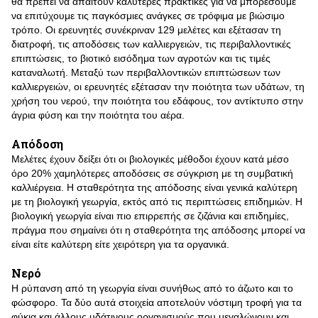
θα πρέπει να απαιτούν καλύτερες πρακτικές για να μπορέσουμε
να επιτύχουμε τις παγκόσμιες ανάγκες σε τρόφιμα με βιώσιμο
τρόπο. Οι ερευνητές συνέκριναν 129 μελέτες και εξέτασαν τη
διατροφή, τις αποδόσεις των καλλιεργειών, τις περιβαλλοντικές
επιπτώσεις, το βιοτικό εισόδημα των αγροτών και τις τιμές
καταναλωτή. Μεταξύ των περιβαλλοντικών επιπτώσεων των
καλλιεργειών, οι ερευνητές εξέτασαν την ποιότητα των υδάτων, τη
χρήση του νερού, την ποιότητα του εδάφους, τον αντίκτυπο στην
άγρια φύση και την ποιότητα του αέρα.
Απόδοση
Μελέτες έχουν δείξει ότι οι βιολογικές μέθοδοι έχουν κατά μέσο
όρο 20% χαμηλότερες αποδόσεις σε σύγκριση με τη συμβατική
καλλιέργεια. Η σταθερότητα της απόδοσης είναι γενικά καλύτερη
με τη βιολογική γεωργία, εκτός από τις περιπτώσεις επιδημιών. Η
βιολογική γεωργία είναι πιο επιρρεπής σε ζιζάνια και επιδημίες,
πράγμα που σημαίνει ότι η σταθερότητα της απόδοσης μπορεί να
είναι είτε καλύτερη είτε χειρότερη για τα οργανικά.
Νερό
Η ρύπανση από τη γεωργία είναι συνήθως από το άζωτο και το
φώσφορο. Τα δύο αυτά στοιχεία αποτελούν νόστιμη τροφή για τα
φύκια και άλλους υδάτινους οργανισμούς που μεγαλώνουν και