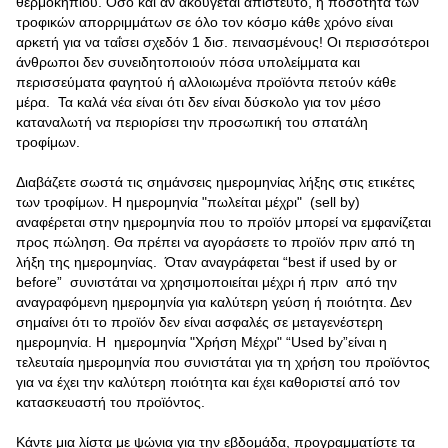
θερμοκηπίου. Όσο και αν ακούγεται απίστευτο, η ποσότητα των
τροφικών απορριμμάτων σε όλο τον κόσμο κάθε χρόνο είναι
αρκετή για να ταΐσει σχεδόν 1 δισ. πεινασμένους! Οι περισσότεροι
άνθρωποι δεν συνειδητοποιούν πόσα υπολείμματα και
περισσεύματα φαγητού ή αλλοιωμένα προϊόντα πετούν κάθε
μέρα. Τα καλά νέα είναι ότι δεν είναι δύσκολο για τον μέσο
καταναλωτή να περιορίσει την προσωπική του σπατάλη
τροφίμων.
Διαβάζετε σωστά τις σημάνσεις ημερομηνίας λήξης στις ετικέτες
των τροφίμων. Η ημερομηνία "πωλείται μέχρι" (sell by)
αναφέρεται στην ημερομηνία που το προϊόν μπορεί να εμφανίζεται
προς πώληση. Θα πρέπει να αγοράσετε το προϊόν πριν από τη
λήξη της ημερομηνίας. Όταν αναγράφεται “best if used by or
before” συνιστάται να χρησιμοποιείται μέχρι ή πριν από την
αναγραφόμενη ημερομηνία για καλύτερη γεύση ή ποιότητα. Δεν
σημαίνει ότι το προϊόν δεν είναι ασφαλές σε μεταγενέστερη
ημερομηνία. Η ημερομηνία "Χρήση Μέχρι" “Used by”είναι η
τελευταία ημερομηνία που συνιστάται για τη χρήση του προϊόντος
για να έχει την καλύτερη ποιότητα και έχει καθοριστεί από τον
κατασκευαστή του προϊόντος.
Κάντε μια λίστα με ψώνια για την εβδομάδα, προγραμματίστε τα