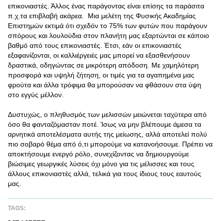
επικονιαστές. Άλλος ένας παράγοντας είναι επίσης τα παράσιτα
π.χ.τα επιβλαβή ακάρεα. Μια μελέτη της Φυσικής Ακαδημίας
Επιστημών εκτιμά ότι σχεδόν το 75% των φυτών που παράγουν
σπόρους και λουλούδια στον πλανήτη μας εξαρτώνται σε κάποιο
βαθμό από τους επικονιαστές. Έτσι, εάν οι επικονιαστές
εξαφανίζονται, οι καλλιέργειές μας μπορεί να εξασθενήσουν
δραστικά, οδηγώντας σε μικρότερη απόδοση. Με χαμηλότερη
προσφορά και υψηλή ζήτηση, οι τιμές για τα αγαπημένα μας
φρούτα και άλλα τρόφιμα θα μπορούσαν να φθάσουν στα ύψη
στο εγγύς μέλλον.
Δυστυχώς, ο πληθυσμός των μελισσών μειώνεται ταχύτερα από
όσο θα φανταζόμασταν ποτέ. Ίσως να μην βλέπουμε άμεσα τα
αρνητικά αποτελέσματα αυτής της μείωσης, αλλά αποτελεί πολύ
πιο σοβαρό θέμα από ό,τι μπορούμε να κατανοήσουμε. Πρέπει να
αποκτήσουμε ενεργό ρόλο, συνεχίζοντας να δημιουργούμε
βιώσιμες γεωργικές λύσεις όχι μόνο για τις μέλισσες και τους
άλλους επικονιαστές αλλά, τελικά για τους ίδιους τους εαυτούς
μας.
TAGS: