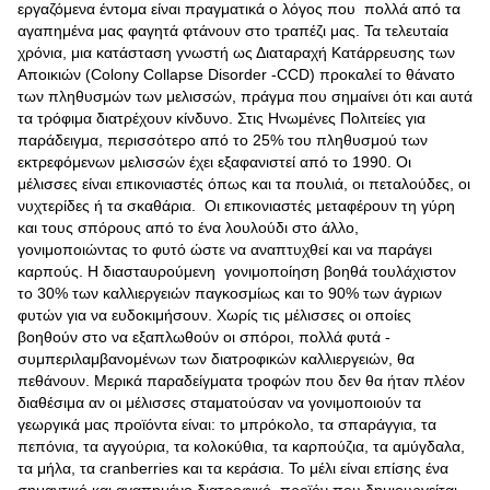
εργαζόμενα έντομα είναι πραγματικά ο λόγος που πολλά από τα
αγαπημένα μας φαγητά φτάνουν στο τραπέζι μας. Τα τελευταία
χρόνια, μια κατάσταση γνωστή ως Διαταραχή Κατάρρευσης των
Αποικιών (Colony Collapse Disorder -CCD) προκαλεί το θάνατο
των πληθυσμών των μελισσών, πράγμα που σημαίνει ότι και αυτά
τα τρόφιμα διατρέχουν κίνδυνο. Στις Ηνωμένες Πολιτείες για
παράδειγμα, περισσότερο από το 25% του πληθυσμού των
εκτρεφόμενων μελισσών έχει εξαφανιστεί από το 1990. Οι
μέλισσες είναι επικονιαστές όπως και τα πουλιά, οι πεταλούδες, οι
νυχτερίδες ή τα σκαθάρια. Οι επικονιαστές μεταφέρουν τη γύρη
και τους σπόρους από το ένα λουλούδι στο άλλο,
γονιμοποιώντας το φυτό ώστε να αναπτυχθεί και να παράγει
καρπούς. Η διασταυρούμενη γονιμοποίηση βοηθά τουλάχιστον
το 30% των καλλιεργειών παγκοσμίως και το 90% των άγριων
φυτών για να ευδοκιμήσουν. Χωρίς τις μέλισσες οι οποίες
βοηθούν στο να εξαπλωθούν οι σπόροι, πολλά φυτά -
συμπεριλαμβανομένων των διατροφικών καλλιεργειών, θα
πεθάνουν. Μερικά παραδείγματα τροφών που δεν θα ήταν πλέον
διαθέσιμα αν οι μέλισσες σταματούσαν να γονιμοποιούν τα
γεωργικά μας προϊόντα είναι: το μπρόκολο, τα σπαράγγια, τα
πεπόνια, τα αγγούρια, τα κολοκύθια, τα καρπούζια, τα αμύγδαλα,
τα μήλα, τα cranberries και τα κεράσια. Το μέλι είναι επίσης ένα