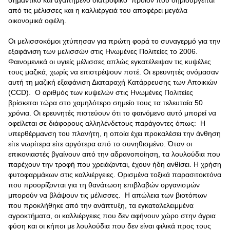
σημαντικό και αγαπημένο διατροφικό προϊόν που δημιουργείται
από τις μέλισσες και η καλλιέργειά του αποφέρει μεγάλα
οικονομικά οφέλη.
Οι μελισσοκόμοι χτύπησαν για πρώτη φορά το συναγερμό για την
εξαφάνιση των μελισσών στις Ηνωμένες Πολιτείες το 2006.
Φαινομενικά οι υγιείς μέλισσες απλώς εγκατέλειψαν τις κυψέλες
τους μαζικά, χωρίς να επιστρέψουν ποτέ. Οι ερευνητές ονόμασαν
αυτή τη μαζική εξαφάνιση Διαταραχή Kατάρρευσης των Aποικιών
(CCD). Ο αριθμός των κυψελών στις Ηνωμένες Πολιτείες
βρίσκεται τώρα στο χαμηλότερο σημείο τους τα τελευταία 50
χρόνια. Οι ερευνητές πιστεύουν ότι το φαινόμενο αυτό μπορεί να
οφείλεται σε διάφορους αλληλένδετους παράγοντες όπως: Η
υπερθέρμανση του πλανήτη, η οποία έχει προκαλέσει την άνθηση
είτε νωρίτερα είτε αργότερα από το συνηθισμένο. Όταν οι
επικονιαστές βγαίνουν από την αδρανοποίηση, τα λουλούδια που
παρέχουν την τροφή που χρειάζονται, έχουν ήδη ανθίσει. Η χρήση
φυτοφαρμάκων στις καλλιέργειες. Ορισμένα τοξικά παρασιτοκτόνα
που προορίζονται για τη θανάτωση επιβλαβών οργανισμών
μπορούν να βλάψουν τις μέλισσες. Η απώλεια των βιοτόπων
που προκλήθηκε από την ανάπτυξη, τα εγκαταλελειμμένα
αγροκτήματα, οι καλλιέργειες που δεν αφήνουν χώρο στην άγρια
φύση και οι κήποι με λουλούδια που δεν είναι φιλικά προς τους