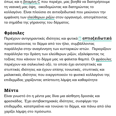
όπως και η
βιταμίνη C
που περιέχει, μας βοηθά να διατηρήσουμε
τη νεανική μας όψη, οικοδομώντας και διατηρώντας το
κολλαγόνο. Είναι πλούσιο σε αντιοξειδωτικά που μειώνουν την
εμφάνιση των
ελεύθερων ριζών
στον οργανισμό, αποτρέποντας
τα σημάδια της γήρανσης του δέρματος.
Φράουλες
αντιοξειδωτικά
Περιέχουν αντιγηραντικές ιδιότητες και φυτικά
προστατεύοντας το δέρμα από τον ήλιο, συμβάλλοντας
παράλληλα στην αναγέννηση των κυτταρικών ιστών. Περιορίζουν
παράλληλα την δράση των ελεύθερων ριζών, εξαλείφοντας τις
τοξίνες που κάνουν το δέρμα μας να φαίνεται θαμπό. Οι
φράουλες
περιέχουν και σαλικυλικό οξύ, το οποίο έχει αντισηπτικές και
στυπτικές ιδιότητες και έχουν επίσης τονωτικές, στυπτικές και
μαλακτικές ιδιότητες που ενεργοποιούν το φυσικό κολλαγόνο της
επιδερμίδας χαρίζοντας απίστευτη λάμψη και καθαρότητα
Μέντα
Είναι γνωστό ότι η μέντα μας δίνει μια αίσθηση δροσιάς και
φρεσκάδας. Έχει αντιβακτηριακές ιδιότητες, συσφίγγει την
επιδερμίδα, καταπραΰνει και τονώνει το δέρμα, και πάνω από όλα
χαρίζει λάμψη στο πρόσωπο.