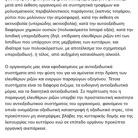
μετά από έκθεση οργανισμού σε συντηρητικά τροφίμων και
μολυσματικούς περιβαλλοντικούς παράγοντες (καπνός τσιγάρου,
ρύποι που μολύνουν την ατμόσφαιρα), κατά την έκθεση σε
ακτινοβολία (υπεριώδης ακτινοβολία), κατά την αυτοοξείδωση
διαφόρων χημικών ουσιών (πολυακόρεστα λιπαρά οξέα), κατά την
λιπιδική υπεροξείδωση (δηλ. επίδραση ελευθέρων ριζών επί των
λιπιδίων που υπάρχουν στις μεμβράνες των κυττάρων, και
ιδιαίτερα των πολυακόρεστων, με αποτέλεσμα τον σχηματισμό
υπεροξειδίων), ή τέλος, από αυξημένη κατανάλωση αλκοόλ.
O οργανισμός μας είναι εφοδιασμένος με αντιοξειδωτικά
συστήματα από την φύση του για να αμύνεται στην δράση των
ελευθέρων ριζών και ενεργών παραγώγων οξυγόνου. Τέτοια
συστήματα είναι τα διάφορα ένζυμα, τα ενδογενή αντιοξειδωτικά
μόρια, και τα διαιτητικά αντιοξειδωτικά. Σε περίπτωση που η
παραγωγή ελευθέρων ριζών υπερβεί την προστατευτική ικανότητα
του αντιοξειδωτικού συστήματος του οργανισμού, φαινόμενο το
οποίο ονομάζεται οξειδωτική καταστροφή ή οξειδωτικό στρες, τότε
προκύπτουν μη ανατρέψιμες βλάβες της κυτταρικής δομής και της
λειτουργίας του κυττάρου ενώ σε επίπεδο οργάνου προκύπτει
οργανική ανεπάρκεια.