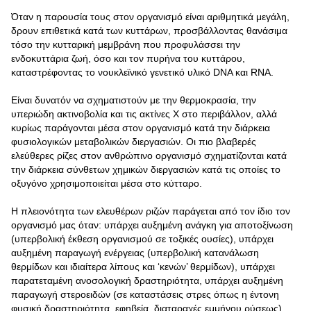
Όταν η παρουσία τους στον οργανισμό είναι αριθμητικά μεγάλη,
δρουν επιθετικά κατά των κυττάρων, προσβάλλοντας θανάσιμα
τόσο την κυτταρική μεμβράνη που προφυλάσσει την
ενδοκυττάρια ζωή, όσο και τον πυρήνα του κυττάρου,
καταστρέφοντας το νουκλεϊνικό γενετικό υλικό DNA και RNA.
Είναι δυνατόν να σχηματιστούν με την θερμοκρασία, την
υπεριώδη ακτινοβολία και τις ακτίνες Χ στο περιβάλλον, αλλά
κυρίως παράγονται μέσα στον οργανισμό κατά την διάρκεια
φυσιολογικών μεταβολικών διεργασιών. Οι πιο βλαβερές
ελεύθερες ρίζες στον ανθρώπινο οργανισμό σχηματίζονται κατά
την διάρκεια σύνθετων χημικών διεργασιών κατά τις οποίες το
οξυγόνο χρησιμοποιείται μέσα στο κύτταρο.
Η πλειονότητα των ελευθέρων ριζών παράγεται από τον ίδιο τον
οργανισμό μας όταν: υπάρχει αυξημένη ανάγκη για αποτοξίνωση
(υπερβολική έκθεση οργανισμού σε τοξικές ουσίες), υπάρχει
αυξημένη παραγωγή ενέργειας (υπερβολική κατανάλωση
θερμίδων και ιδιαίτερα λίπους και ‘κενών’ θερμίδων), υπάρχει
παρατεταμένη ανοσολογική δραστηριότητα, υπάρχει αυξημένη
παραγωγή στεροειδών (σε καταστάσεις στρες όπως η έντονη
φυσική δραστηριότητα, εφηβεία, διαταραχές εμμήνου ρύσεως),