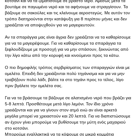
κοτσάνι και να τα ζεματίσουμε σε βραστό νερό. Αμέσως μετά τα
βουτάμε σε παγωμένο νερό και τα αφήνουμε να στραγγίσουν. Τα
βάζουμε σε σακούλες και τις κλείνουμε αεροστεγώς. Με αυτόν τον
τρόπο διατηρούνται στην κατάψυξη για 8 περίπου μήνες και δεν
χρειάζεται να αποψυχθούν για να μαγειρευτούν.
Αν τα σπαράγγια μας είναι άγρια δεν χρειάζεται να τα καθαρίσουμε
για να τα μαγειρέψουμε. Για να καθαρίσουμε τα σπαράγγια τα
ξεφλουδίζουμε με προσοχή για να μην σπάσουν, ξεκινώντας από
την λίγο κάτω από την κορυφή και κινούμενοι προς τα κάτω.
Ο πιο δημοφιλής τρόπος σερβιρίσματος των σπαραγγιών είναι με
ομελέτα. Επειδή δεν χρειάζονται πολύ τηγάνισμα και για να μην
τραβήξουν πολύ λάδι, βάλτε τα στο τηγάνι προς το τέλος, λίγο
πριν βγάλετε την ομελέτα σας.
Για να τα βράσουμε τα βάζουμε σε αλατισμένο νερό που βράζει για
5-8 λεπτά. Προσθέτουμε μετά λίγο λεμόνι. Τον ίδιο χρόνο
χρειάζονται και για να γίνουν στον ατμό ενώ αν είναι αρκετά
μεγάλα μπορεί να χρειαστούν και 20 λεπτά. Για να διαπιστώσουμε
αν έχουν γίνει μπορούμε να βυθίσουμε την μύτη ενός μαχαιριού
στο κοτσάνι.
Μπορούμε εναλλακτικά να τα κόψουμε σε μικρά κομμάτια