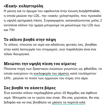
«Κακή» χοληστερόλη
Η γεύση και το άρωμα του οφείλονται στην ένωση butylphthalide,
η οποία μειώνει την LDL, την «κακή» χοληστερόλη, που προκαλεί
η υψηλή αρτηριακή πίεση. Συγκεκριμένα, καταναλώνοντας μόλις 2
κοτσάνια σέλινο την ημέρα μπορούμε να μειώσουμε την LDL έως
και 7%!
Το σέλινο βοηθά στην πέψη
Το σέλινο, πλούσιο σε νερό και αδιάλυτες φυτικές ίνες, βοηθάει
στην καλή λειτουργία του στομαχιού, ενώ παράλληλα είναι ένα
τέλειο διουρητικό.
Μειώνει την υψηλή πίεση του αίματος
Πλούσια πηγή των δραστικών ενώσεων γνωστών ως φθαλίδια, τα
οποία ενισχύουν τη
κυκλοφορία του αίματος
κατά τουλάχιστον
14% , μειώνει το ποσό των ορμονών του στρες στο αίμα.
Σας βοηθά να χάσετε βάρος
Ένα κοτσάνι σέλινο περιλαμβάνει μόνο 10 θερμίδες και άφθονο
νερό. Μπορείτε να το τρώτε σαν σνακ. Θα σας χορταίνει, θα σας
ξεδιψάει και να σας βοηθήσει να
χάσετε τα περιττά κιλά
.