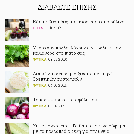
ΔΙΑΒΑΣΤΕ ΕΠΙΣΗΣ
Κάψτε θερμίδες με smoothies από σέλινο!
23.10.2019
ΠΟΤA
Υπάρχουν πολλοί λόγοι για να βάλετε τον
κόλιανδρο στο πιάτο σας
08.07.2020
ΦΥΤΙΚA
Λευκά λαχανικά: μια ξεχασμένη πηγή
θρεπτικών συστατικών
04.01.2023
ΦΥΤΙΚA
Το κρεμμύδι και τα οφέλη του
09.02.2022
ΦΥΤΙΚA
Χυμός αγγουριού: Tο θαυματουργό ρόφημα
με τα πολλαπλά οφέλη για την υγεία