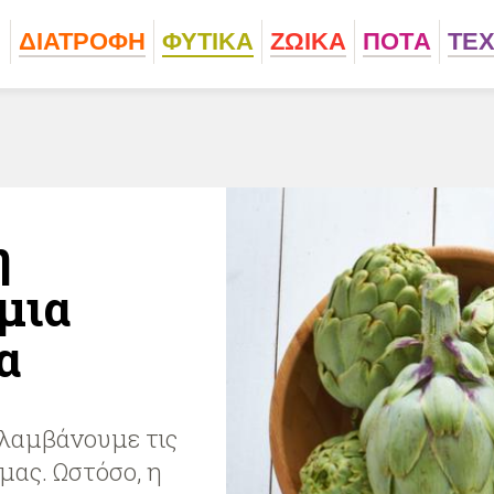
ΔΙΑΤΡΟΦΗ
ΦΥΤΙΚA
ΖΩΙΚA
ΠΟΤA
ΤΕ
η
μια
α
ιλαμβάνουμε τις
μας. Ωστόσο, η