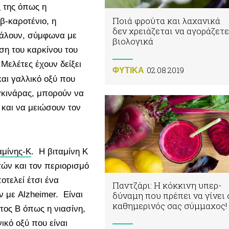
ς της όπως η
Ποιά φρούτα και λαχανικά
 β-καροτένιο, η
δεν χρειάζεται να αγοράζετε
βάλουν, σύμφωνα με
βιολογικά
ιση του καρκίνου του
 Μελέτες έχουν δείξει
02.08.2019
ΦΥΤΙΚA
αι γαλλικό οξύ που
γκινάρας, μπορούν να
 και να μειώσουν τον
αμίνης-K
. Η βιταμίνη Κ
τών και τον περιορισμό
τελεί έτσι ένα
Παντζάρι: Η κόκκινη υπερ-
δύναμη που πρέπει να γίνει 
 με Alzheimer. Είναι
καθημερινός σας σύμμαχος!
τος Β όπως η νιασίνη,
νικό οξύ που είναι