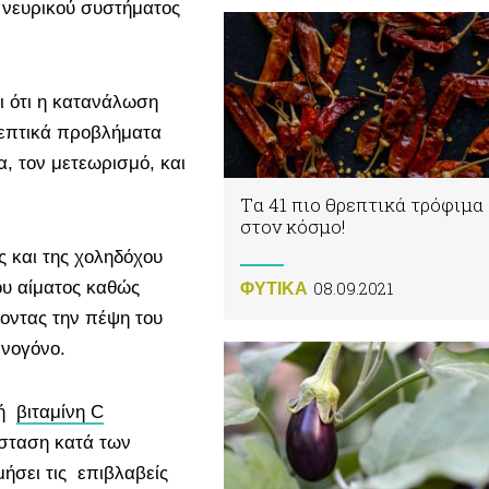
νευρικού συστήματος
ει ότι η κατανάλωση
πεπτικά προβλήματα
, τον μετεωρισμό, και
Tα 41 πιο θρεπτικά τρόφιμα
στον κόσμο!
 και της χοληδόχου
08.09.2021
ου αίματος καθώς
ΦΥΤΙΚA
οντας την πέψη του
ννογόνο.
κή
βιταμίνη C
ίσταση κατά των
ήσει τις επιβλαβείς