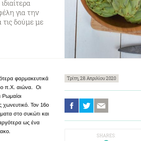
 ιδιαίτερα
φέλη για την
α τις δούμε με
Τρίτη, 28 Απριλίου 2020
ιότερα φαρμακευτικά
4ο π.Χ. αιώνα. Οι
ι Ρωμαίοι
 χωνευτικό. Τον 16ο
ματα στο συκώτι και
 αργότερα ως ένα
ακο.
SHARES: