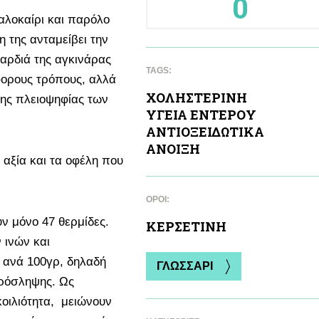
0
καλοκαίρι και παρόλο
η της ανταμείβει την
ρδιά της αγκινάρας
TAGS:
άφορους τρόπους, αλλά
ΧΟΛΗΣΤΕΡΙΝΗ
της πλειοψηφίας των
ΥΓΕΙΑ ΕΝΤΕΡΟΥ
ΑΝΤΙΟΞΕΙΔΩΤΙΚA
ΑΝΟΙΞΗ
ς αξία και τα οφέλη που
ΌΡΟΙ:
υν μόνο 47 θερμίδες.
ΚΕΡΣΕΤΙΝΗ
ν ινών και
ν ανά 100γρ, δηλαδή
ΓΛΩΣΣΑΡΙ
ρόσληψης. Ως
κοιλιότητα, μειώνουν