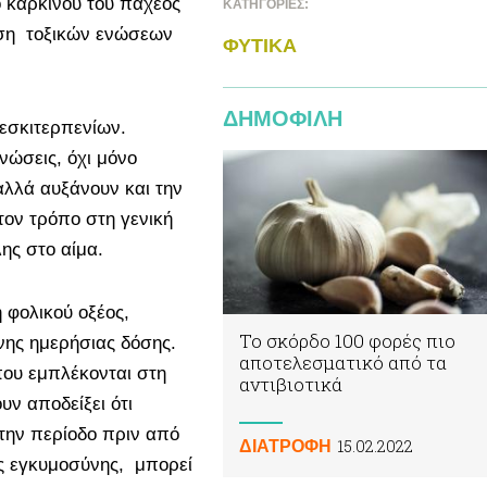
 καρκίνου του παχέος
ΚΑΤΗΓΟΡΙΕΣ:
ηση τοξικών ενώσεων
ΦΥΤΙΚA
ΔΗΜΟΦΙΛΗ
σεσκιτερπενίων.
ενώσεις, όχι μόνο
αλλά αυξάνουν και την
τον τρόπο στη γενική
ης στο αίμα.
ή φολικού οξέος,
Το σκόρδο 100 φορές πιο
νης ημερήσιας δόσης.
αποτελεσματικό από τα
ου εμπλέκονται στη
αντιβιοτικά
υν αποδείξει ότι
την περίοδο πριν από
15.02.2022
ΔΙΑΤΡΟΦΗ
ης εγκυμοσύνης, μπορεί