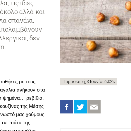
, τις ίδιες
ρόκολο αλλά και
νια σπανάκι.
 απολαμβάνουν
λεργικοί, δεν
n.
Παρασκευή, 3 Ιουνίου 2022
ροθήκες με τους
ραγάλια ανήκουν στα
ά ψημένα… ρεβίθια.
κουζίνας της Μέσης
 γνωστό μας χούμους
 σε πιάτα της
χούφτα στραγάλια,