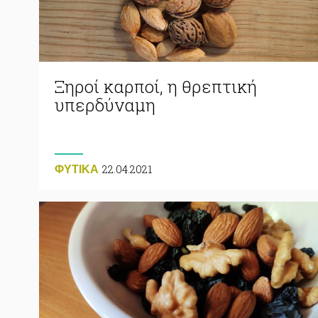
Ξηροί καρποί, η θρεπτική
υπερδύναμη
22.04.2021
ΦΥΤΙΚA