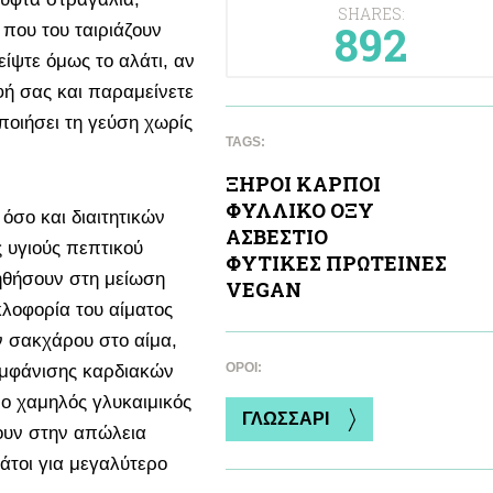
SHARES:
892
που του ταιριάζουν
ίψτε όμως το αλάτι, αν
φή σας και παραμείνετε
ποιήσει τη γεύση χωρίς
TAGS:
ΞΗΡΟΙ ΚΑΡΠΟΙ
ΦΥΛΛΙΚΟ ΟΞΥ
όσο και διαιτητικών
ΑΣΒΕΣΤΙΟ
ς υγιούς πεπτικού
ΦΥΤΙΚΕΣ ΠΡΩΤΕΙΝΕΣ
οηθήσουν στη μείωση
VEGAN
λοφορία του αίματος
 σακχάρου στο αίμα,
ΌΡΟΙ:
 εμφάνισης καρδιακών
ι ο χαμηλός γλυκαιμικός
ΓΛΩΣΣΑΡΙ
σουν στην απώλεια
άτοι για μεγαλύτερο