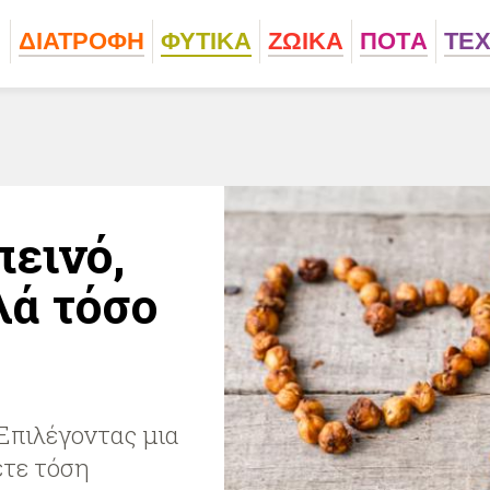
ΔΙΑΤΡΟΦΗ
ΦΥΤΙΚA
ΖΩΙΚA
ΠΟΤA
ΤΕ
πεινό,
λά τόσο
 Επιλέγοντας μια
ετε τόση