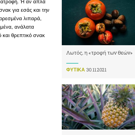
διατροφή. Ή αν απλά
σνακ για εσάς και την
κορεσμένα λιπαρά,
ημένα, ανάλατα
ό και θρεπτικό σνακ
Λωτός, η «τροφή των θεών»
30.11.2021
ΦΥΤΙΚA