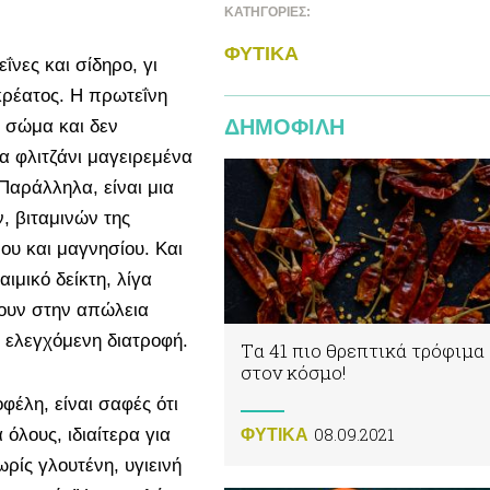
ΚΑΤΗΓΟΡΙΕΣ:
ΦΥΤΙΚA
νες και σίδηρο, γι
 κρέατος. Η πρωτεΐνη
ΔΗΜΟΦΙΛΗ
 σώμα και δεν
α φλιτζάνι μαγειρεμένα
 Παράλληλα, είναι μια
, βιταμινών της
υ και μαγνησίου. Και
ιμικό δείκτη, λίγα
σουν στην απώλεια
 ελεγχόμενη διατροφή.
Tα 41 πιο θρεπτικά τρόφιμα
στον κόσμο!
έλη, είναι σαφές ότι
08.09.2021
 όλους, ιδιαίτερα για
ΦΥΤΙΚA
ρίς γλουτένη, υγιεινή