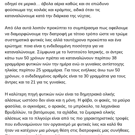
οδηγεί σε μερικά… άβολα αέρια καθώς και σε επώδυνο
φούσκωμα της κοιλιάς και κράμπες, ειδικά όταν τις
καταναλώνουμε κατά την διάρκεια της νύχτας.
Από όλα αυτά λοιπόν προκύπτει το συμπέρασμα πως οφείλουμε
να διαμορφώνουμε την διατροφή με τέτοιο τρόπο ώστε να τρώμε
συστηματικά φυτικές ίνες αλλά ταυτόχρονα προκύπτει και ένα
ερώτημα: ποια είναι η ενδεδειγμένη ποσότητα για να
καταναλώνουμε. Σύμφωνα με το Ινστιτούτο Ιατρικής, οι άντρες
κάτω των 50 χρόνων πρέπει να καταναλώνουν περίπου 38
γραμμάρια φυτικών ινών την ημέρα ενώ οι γυναίκες αντίστοιχης
ηλικίας περίπου 25 γραμμάρια. Για τους ενήλικες άνω των 50
χρόνων, ο ενδεδειγμένος αριθμός είναι τα 30 γραμμάτια για τους
άντρες και τα 21 για τις γυναίκες.
Η καλύτερη πηγή φυτικών ινών είναι τα δημητριακά ολικής
αλέσεως ωστόσο δεν είναι και η μόνη. Η φάβα, οι φακές, τα μαύρα
φασόλια, οι αγκινάρες, ο αρακάς, το μπρόκολο, τα λαχανάκια
Βρυξελλών, τα βατόμουρα, τα αχλάδια, τα ζυμαρικά ολικής
αλέσεως και το πλιγούρι είναι από τις πιο χαρακτηριστικές τροφές
που ενδυναμώνουν τον οργανισμό με φυτικές ίνες και καλό θα
ήταν να κατέχουν μια μόνιμη θέση στις διατροφικές μας συνήθειες.