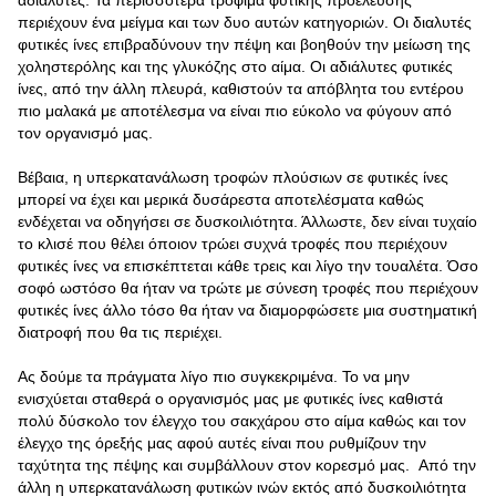
αδιάλυτες. Τα περισσότερα τρόφιμα φυτικής προέλευσης
περιέχουν ένα μείγμα και των δυο αυτών κατηγοριών. Οι διαλυτές
φυτικές ίνες επιβραδύνουν την πέψη και βοηθούν την μείωση της
χοληστερόλης και της γλυκόζης στο αίμα. Οι αδιάλυτες φυτικές
ίνες, από την άλλη πλευρά, καθιστούν τα απόβλητα του εντέρου
πιο μαλακά με αποτέλεσμα να είναι πιο εύκολο να φύγουν από
τον οργανισμό μας.
Βέβαια, η υπερκατανάλωση τροφών πλούσιων σε φυτικές ίνες
μπορεί να έχει και μερικά δυσάρεστα αποτελέσματα καθώς
ενδέχεται να οδηγήσει σε δυσκοιλιότητα. Άλλωστε, δεν είναι τυχαίο
το κλισέ που θέλει όποιον τρώει συχνά τροφές που περιέχουν
φυτικές ίνες να επισκέπτεται κάθε τρεις και λίγο την τουαλέτα. Όσο
σοφό ωστόσο θα ήταν να τρώτε με σύνεση τροφές που περιέχουν
φυτικές ίνες άλλο τόσο θα ήταν να διαμορφώσετε μια συστηματική
διατροφή που θα τις περιέχει.
Ας δούμε τα πράγματα λίγο πιο συγκεκριμένα. Το να μην
ενισχύεται σταθερά ο οργανισμός μας με φυτικές ίνες καθιστά
πολύ δύσκολο τον έλεγχο του σακχάρου στο αίμα καθώς και τον
έλεγχο της όρεξής μας αφού αυτές είναι που ρυθμίζουν την
ταχύτητα της πέψης και συμβάλλουν στον κορεσμό μας. Από την
άλλη η υπερκατανάλωση φυτικών ινών εκτός από δυσκοιλιότητα