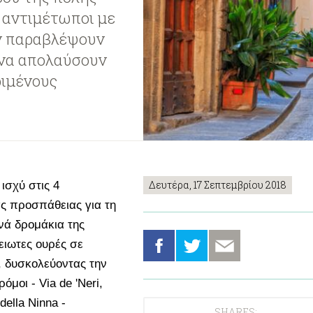
 αντιμέτωποι με
αν παραβλέψουν
 να απολαύσουν
ριμένους
Δευτέρα, 17 Σεπτεμβρίου 2018
ισχύ στις 4
ας προσπάθειας για τη
νά δρομάκια της
ειωτες ουρές σε
, δυσκολεύοντας την
μοι - Via de 'Neri,
della Ninna -
SHARES: