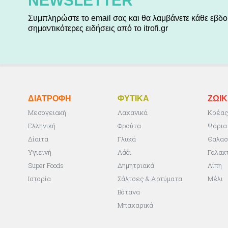
NEWSLETTER
Συμπληρώστε το email σας και θα λαμβάνετε κάθε εβδο
σημαντικότερες ειδήσεις από το itrofi.gr
ΔΙΑΤΡΟΦΗ
ΦΥΤΙΚA
ΖΩΙ
Μεσογειακή
Λαχανικά
Κρέα
Ελληνική
Φρούτα
Ψάρια
Δίαιτα
Γλυκά
Θαλασ
Υγιεινή
Λάδι
Γαλακ
Super Foods
Δημητριακά
Λίπη
Ιστορία
Σάλτσες & Αρτύματα
Μέλι
Βότανα
Μπαχαρικά