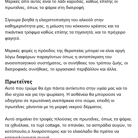
Μερικές από αυτές είναι το λάδι καρύδας, καθώς επίσης οι
πρωτεΐνες, όπως τα ψάρια στη διατροφή.
Σίγουρα βοηθά η ελαχιστοποίηση του αλκοόλ στην
καθημερινότητα μας, η μείωση του κόκκινου κρέατος και τα
πικάντικα τρόφιμα καθώς επίσης τα τηγανητά, και το πρόχειρο
φαγητό.
Μερικές φορές η πρόοδος της θεραπείας μπορεί να είναι αργή
λόγω διαφόρων παραγόντων όπως η ανταπόκριση του
ανοσοποιητικού συστήματος, οι συνήθειες του τρόπου ζωής, οι
διατροφικές συνήθειες, το εργασιακό περιβάλλον και άλλα.
Πρωτεϊνες
Αυτό που τρώμε θα έχει πάντα αντίκτυπο στην υγεία μας και το
ίδιο ισχύει και για την ψωρίαση. Η ασθένεια θα μπορούσε να
οδηγήσει σε πρωτεϊνική ανεπάρκεια στο σώμα, επειδή οι
πρωτεΐνες χάνονται με τη μορφή νεκρού δέρματος.
Αυτό σημαίνει ότι τροφές πλούσιες σε πρωτεΐνες, όπως τα ψάρια,
τα ιχθυέλαια, το τυρί cottage, το σπανάκι, τα ασπράδια αυγών, το
κοτόπουλο,ο λιναρόσπορος και το ελαιόλαδο θα πρέπει να
καταναλώνονται συχνά.