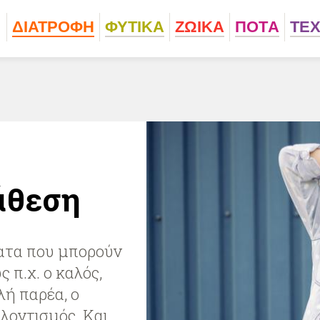
ΔΙΑΤΡΟΦΗ
ΦΥΤΙΚA
ΖΩΙΚA
ΠΟΤA
ΤΕ
άθεση
ατα που μπορούν
 π.χ. ο καλός,
λή παρέα, ο
ελοντισμός. Και