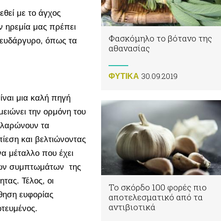
θεί με το άγχος
ν ηρεμία μας πρέπει
Φασκόμηλο το βότανο της
ψευδάργυρο, όπως τα
αθανασίας
30.09.2019
ΦΥΤΙΚA
ίναι μια καλή πηγή
 μειώνει την ορμόνη του
χαλαρώνουν τα
πίεση και βελτιώνοντας
να μέταλλο που έχει
 των συμπτωμάτων της
τας. Τέλος, οι
Το σκόρδο 100 φορές πιο
θηση ευφορίας
αποτελεσματικό από τα
αντιβιοτικά
ωτευμένος.