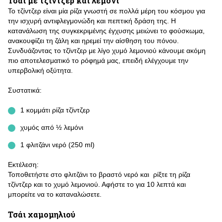
Τσάι με τζίντζερ και λεμόνι
Το τζίντζερ είναι μία ρίζα γνωστή σε πολλά μέρη του κόσμου για
την ισχυρή αντιφλεγμονώδη και πεπτική δράση της. Η
κατανάλωση της συγκεκριμένης έγχυσης μειώνει το φούσκωμα,
ανακουφίζει τη ζάλη και ηρεμεί την αίσθηση του πόνου.
Συνδυάζοντας το τζίντζερ με λίγο χυμό λεμονιού κάνουμε ακόμη
πιο αποτελεσματικό το ρόφημά μας, επειδή ελέγχουμε την
υπερβολική οξύτητα.
Συστατικά:
1 κομμάτι ρίζα τζίντζερ
χυμός από ½ λεμόνι
1 φλιτζάνι νερό (250 ml)
Εκτέλεση:
Τοποθετήστε στο φλιτζάνι το βραστό νερό και ρίξτε τη ρίζα
τζίντζερ και το χυμό λεμονιού. Αφήστε το για 10 λεπτά και
μπορείτε να το καταναλώσετε.
Τσάι χαμομηλιού