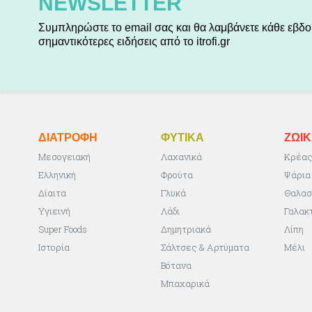
NEWSLETTER
Συμπληρώστε το email σας και θα λαμβάνετε κάθε εβδο
σημαντικότερες ειδήσεις από το itrofi.gr
ΔΙΑΤΡΟΦΗ
ΦΥΤΙΚA
ΖΩΙ
Μεσογειακή
Λαχανικά
Κρέα
Ελληνική
Φρούτα
Ψάρια
Δίαιτα
Γλυκά
Θαλασ
Υγιεινή
Λάδι
Γαλακ
Super Foods
Δημητριακά
Λίπη
Ιστορία
Σάλτσες & Αρτύματα
Μέλι
Βότανα
Μπαχαρικά