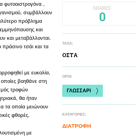
τα φυτοοιστρογόνα ,
SHARES:
0
οργανισμού, συμβάλλουν
γαλύτερο πρόβλημα
 εμμηνόπαυσης και
υν και μεταβάλλονται.
TAGS:
 πράσινο τσάι και τα
ΟΣΤA
ορροφηθεί με ευκολία,
ΌΡΟΙ:
ι οποίες βοηθάνε στη
σμός τροφών
ΓΛΩΣΣΑΡΙ
ητριακά, θα ήταν
έα τα οποία μειώνουν
τικές φθορές.
ΚΑΤΗΓΟΡΙΕΣ:
ΔΙΑΤΡΟΦΗ
λουτισμένη με