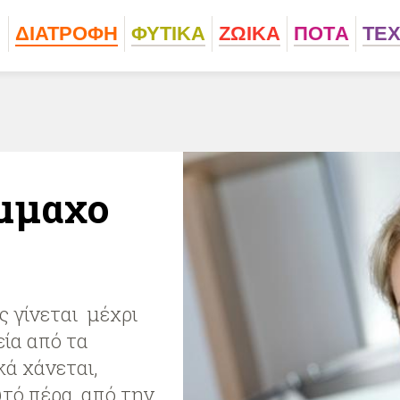
ΔΙΑΤΡΟΦΗ
ΦΥΤΙΚA
ΖΩΙΚA
ΠΟΤA
ΤΕ
ύμμαχο
 γίνεται μέχρι
εία από τα
ά χάνεται,
τό πέρα, από την