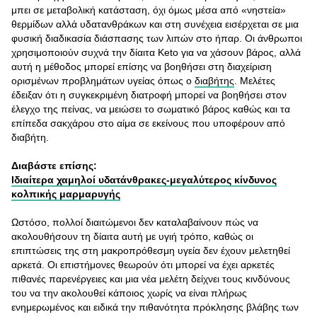
μπει σε μεταβολική κατάσταση, όχι όμως μέσα από «νηστεία»
θερμίδων αλλά υδατανθράκων και στη συνέχεια εισέρχεται σε μια
φυσική διαδικασία διάσπασης των λιπών στο ήπαρ. Οι άνθρωποι
χρησιμοποιούν συχνά την δίαιτα Keto για να χάσουν βάρος, αλλά
αυτή η μέθοδος μπορεί επίσης να βοηθήσει στη διαχείριση
ορισμένων προβλημάτων υγείας όπως ο
διαβήτης
. Μελέτες
έδειξαν ότι η συγκεκριμένη διατροφή μπορεί να βοηθήσει στον
έλεγχο της πείνας, να μειώσει το σωματικό βάρος καθώς και τα
επίπεδα σακχάρου στο αίμα σε εκείνους που υποφέρουν από
διαβήτη.
Διαβάστε επίσης:
Ιδιαίτερα χαμηλοί υδατάνθρακες-μεγαλύτερος κίνδυνος
κολπικής μαρμαρυγής
Ωστόσο, πολλοί διαιτώμενοι δεν καταλαβαίνουν πώς να
ακολουθήσουν τη δίαιτα αυτή με υγιή τρόπο, καθώς οι
επιπτώσεις της στη μακροπρόθεσμη υγεία δεν έχουν μελετηθεί
αρκετά. Οι επιστήμονες θεωρούν ότι μπορεί να έχει αρκετές
πιθανές παρενέργειες και μια νέα μελέτη δείχνει τους κινδύνους
του να την ακολουθεί κάποιος χωρίς να είναι πλήρως
ενημερωμένος και ειδικά την πιθανότητα πρόκλησης βλάβης των