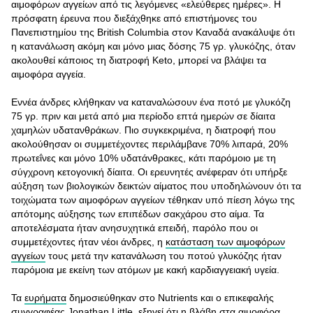
αιμοφόρων αγγείων από τις λεγόμενες «ελεύθερες ημέρες». Η
πρόσφατη έρευνα που διεξάχθηκε από επιστήμονες του
Πανεπιστημίου της British Columbia στον Καναδά ανακάλυψε ότι
η κατανάλωση ακόμη και μόνο μιας δόσης 75 γρ. γλυκόζης, όταν
ακολουθεί κάποιος τη διατροφή Keto, μπορεί να βλάψει τα
αιμοφόρα αγγεία.
Εννέα άνδρες κλήθηκαν να καταναλώσουν ένα ποτό με γλυκόζη
75 γρ. πριν και μετά από μια περίοδο επτά ημερών σε δίαιτα
χαμηλών υδατανθράκων. Πιο συγκεκριμένα, η διατροφή που
ακολούθησαν οι συμμετέχοντες περιλάμβανε 70% λιπαρά, 20%
πρωτεΐνες και μόνο 10% υδατάνθρακες, κάτι παρόμοιο με τη
σύγχρονη κετογονική δίαιτα. Οι ερευνητές ανέφεραν ότι υπήρξε
αύξηση των βιολογικών δεικτών αίματος που υποδηλώνουν ότι τα
τοιχώματα των αιμοφόρων αγγείων τέθηκαν υπό πίεση λόγω της
απότομης αύξησης των επιπέδων σακχάρου στο αίμα. Τα
αποτελέσματα ήταν ανησυχητικά επειδή, παρόλο που οι
συμμετέχοντες ήταν νέοι άνδρες, η
κατάσταση των αιμοφόρων
αγγείων
τους μετά την κατανάλωση του ποτού γλυκόζης ήταν
παρόμοια με εκείνη των ατόμων με κακή καρδιαγγειακή υγεία.
Τα
ευρήματα
δημοσιεύθηκαν στο Nutrients και ο επικεφαλής
συγγραφέας Jonathan Little, εξηγεί ότι η βλάβη στα αιμοφόρα