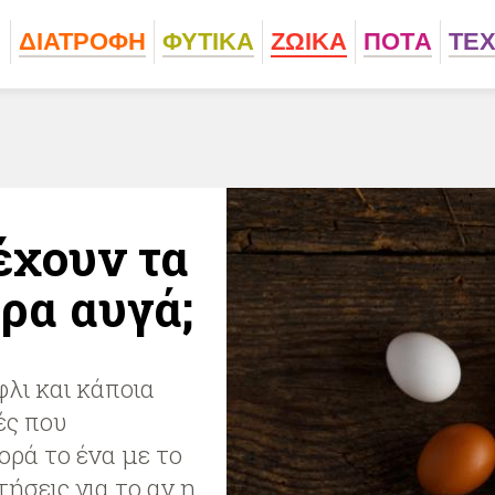
ΔΙΑΤΡΟΦΗ
ΦΥΤΙΚA
ΖΩΙΚA
ΠΟΤA
ΤΕ
έχουν τα
ρα αυγά;
φλι και κάποια
ές που
ορά το ένα με το
ήσεις για το αν η