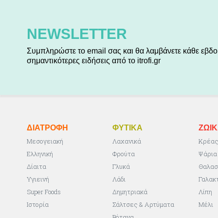
NEWSLETTER
Συμπληρώστε το email σας και θα λαμβάνετε κάθε εβδο
σημαντικότερες ειδήσεις από το itrofi.gr
ΔΙΑΤΡΟΦΗ
ΦΥΤΙΚA
ΖΩΙ
Μεσογειακή
Λαχανικά
Κρέα
Ελληνική
Φρούτα
Ψάρια
Δίαιτα
Γλυκά
Θαλασ
Υγιεινή
Λάδι
Γαλακ
Super Foods
Δημητριακά
Λίπη
Ιστορία
Σάλτσες & Αρτύματα
Μέλι
Βότανα