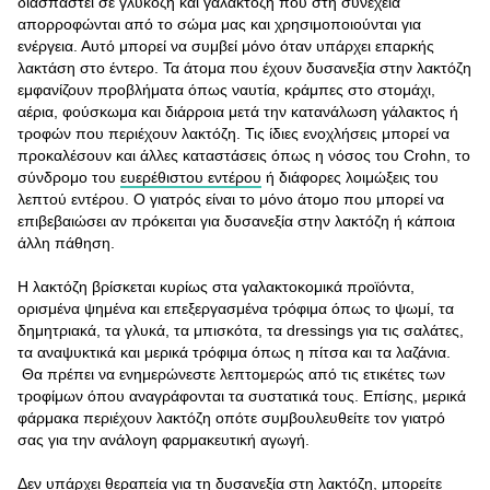
διασπαστεί σε γλυκόζη και γαλακτόζη που στη συνέχεια
απορροφώνται από το σώμα μας και χρησιμοποιούνται για
ενέργεια. Αυτό μπορεί να συμβεί μόνο όταν υπάρχει επαρκής
λακτάση στο έντερο. Τα άτομα που έχουν δυσανεξία στην λακτόζη
εμφανίζουν προβλήματα όπως ναυτία, κράμπες στο στομάχι,
αέρια, φούσκωμα και διάρροια μετά την κατανάλωση γάλακτος ή
τροφών που περιέχουν λακτόζη. Τις ίδιες ενοχλήσεις μπορεί να
προκαλέσουν και άλλες καταστάσεις όπως η νόσος του Crohn, το
σύνδρομο του
ευερέθιστου εντέρου
ή διάφορες λοιμώξεις του
λεπτού εντέρου. Ο γιατρός είναι το μόνο άτομο που μπορεί να
επιβεβαιώσει αν πρόκειται για δυσανεξία στην λακτόζη ή κάποια
άλλη πάθηση.
Η λακτόζη βρίσκεται κυρίως στα γαλακτοκομικά προϊόντα,
ορισμένα ψημένα και επεξεργασμένα τρόφιμα όπως το ψωμί, τα
δημητριακά, τα γλυκά, τα μπισκότα, τα dressings για τις σαλάτες,
τα αναψυκτικά και μερικά τρόφιμα όπως η πίτσα και τα λαζάνια.
Θα πρέπει να ενημερώνεστε λεπτομερώς από τις ετικέτες των
τροφίμων όπου αναγράφονται τα συστατικά τους. Επίσης, μερικά
φάρμακα περιέχουν λακτόζη οπότε συμβουλευθείτε τον γιατρό
σας για την ανάλογη φαρμακευτική αγωγή.
Δεν υπάρχει θεραπεία για τη δυσανεξία στη λακτόζη, μπορείτε