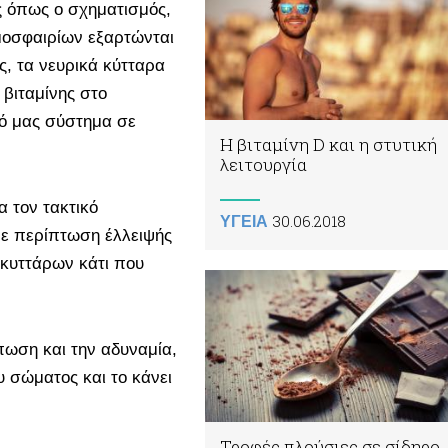
ς όπως ο σχηματισμός,
μοσφαιρίων εξαρτώνται
ς, τα νευρικά κύτταρα
 βιταμίνης στο
κό μας σύστημα σε
Η βιταμίνη D και η στυτική
λειτουργία
α τον τακτικό
30.06.2018
ΥΓΕΙΑ
Σε περίπτωση έλλειψής
κυττάρων κάτι που
ωση και την αδυναμία,
υ σώματος και το κάνει
Τροφές πλούσιες σε σίδηρο