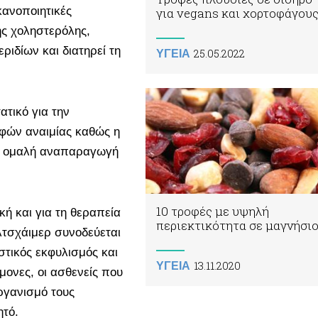
κανοποιητικές
για vegans και χορτοφάγου
ης χοληστερόλης,
ριδίων και διατηρεί τη
25.05.2022
ΥΓΕΙΑ
ατικό για την
φών αναιμίας καθώς η
ην ομαλή αναπαραγωγή
10 τροφές με υψηλή
ή και για τη θεραπεία
περιεκτικότητα σε μαγνήσι
λτσχάιμερ συνοδεύεται
τικός εκφυλισμός και
13.11.2020
ΥΓΕΙΑ
ονες, οι ασθενείς που
ργανισμό τους
ητό.