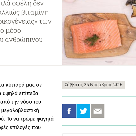
πλά οφέλη δεν
αλλιώς βιταμίνη
«οικογένειας» των
ιο μέσο
ου ανθρώπινου
Σάββατο, 26 Νοεμβρίου 2016
 τα κύτταρά μας σε
τα υψηλά επίπεδα
από την νόσο του
ι μεγαλοβλαστική
ού. Το να τρώμε φαγητά
οφές επιλογές που