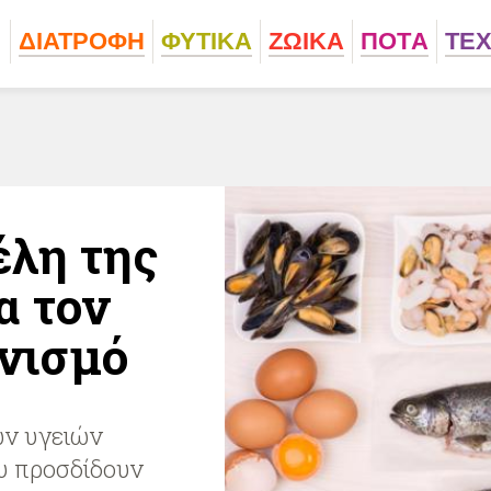
ΔΙΑΤΡΟΦΗ
ΦΥΤΙΚA
ΖΩΙΚA
ΠΟΤA
ΤΕ
έλη της
α τον
νισμό
ων υγειών
υ προσδίδουν