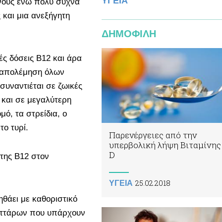
ΥΓΕΙΑ
όνους ενώ πολύ συχνά
 και μια ανεξήγητη
ΔΗΜΟΦΙΛΗ
ές δόσεις Β12 και άρα
αταπολέμηση όλων
υναντιέται σε ζωικές
 και σε μεγαλύτερη
ό, τα στρείδια, ο
το τυρί.
Παρενέργειες από την
υπερβολική λήψη Βιταμίνης
D
της B12 στον
25.02.2018
ΥΓΕΙΑ
θάει με καθοριστικό
υττάρων που υπάρχουν