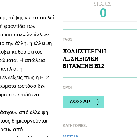
SHARES:
0
 της πέψης και αποτελεί
λή φροντίδα των
ρα και πολλών άλλων
TAGS:
ό την άλλη, η έλλειψη
ΧΟΛΗΣΤΕΡΙΝΗ
οβεί καθοριστικός
ALZHEIMER
τώματα. Η απώλεια
ΒΙΤΑΜΙΝΗ Β12
πνηλία, η
ι ενδείξεις πως η B12
πτώματα ωστόσο δεν
ΌΡΟΙ:
κόμα πιο επώδυνα.
ΓΛΩΣΣΑΡΙ
πάσχουν από έλλειψη
 τους δημιουργούνται
ΚΑΤΗΓΟΡΙΕΣ:
έρουν από