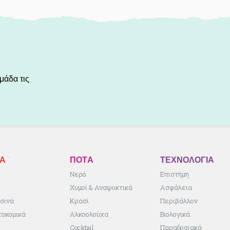
μάδα τις
ΚA
ΠΟΤA
ΤΕΧΝΟΛΟΓΙΑ
ς
Νερό
Επιστήμη
Χυμοί & Αναψυκτικά
Ασφάλεια
σινά
Κρασί
Περιβάλλον
τοκομικά
Αλκοολούχα
Βιολογικά
Cocktail
Παραδοσιακά