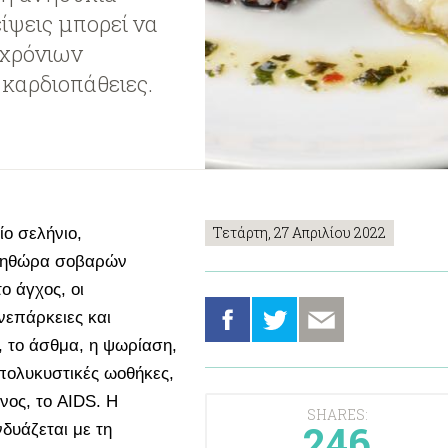
είψεις μπορεί να
 χρόνιων
 καρδιοπάθειες.
Τετάρτη, 27 Απριλίου 2022
ίο σελήνιο,
πληθώρα σοβαρών
ο άγχος, οι
ανεπάρκειες και
 το άσθμα, η ψωρίαση,
 πολυκυστικές ωοθήκες,
ίνος, το AIDS. Η
SHARES:
246
νδυάζεται με τη