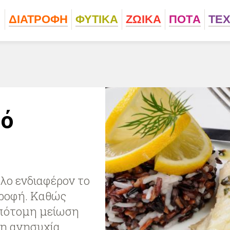
ΔΙΑΤΡΟΦΗ
ΦΥΤΙΚA
ΖΩΙΚA
ΠΟΤA
ΤΕ
ρό
άλο ενδιαφέρον το
τροφή. Καθώς
απότομη μείωση
νη ανησυχία