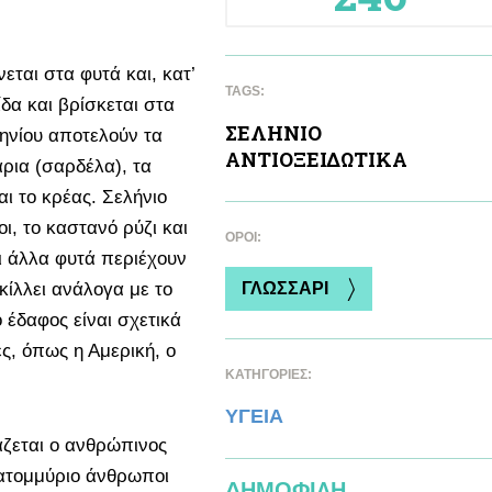
εται στα φυτά και, κατ’
TAGS:
δα και βρίσκεται στα
ΣΕΛΗΝΙΟ
ηνίου αποτελούν τα
ΑΝΤΙΟΞΕΙΔΩΤΙΚA
άρια (σαρδέλα), τα
αι το κρέας. Σελήνιο
ι, το καστανό ρύζι και
ΌΡΟΙ:
ι άλλα φυτά περιέχουν
κίλλει ανάλογα με το
ΓΛΩΣΣΑΡΙ
έδαφος είναι σχετικά
ς, όπως η Αμερική, ο
ΚΑΤΗΓΟΡΙΕΣ:
ΥΓΕΙΑ
άζεται ο ανθρώπινος
κατομμύριο άνθρωποι
ΔΗΜΟΦΙΛΗ