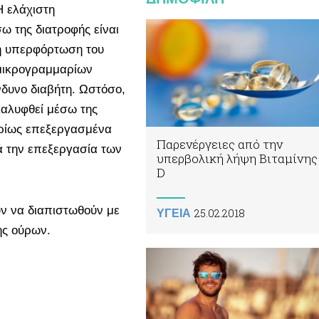
Η ελάχιστη
ω της διατροφής είναι
 η υπερφόρτωση του
 μικρογραμμαρίων
νδυνο διαβήτη. Ωστόσο,
καλυφθεί μέσω της
υρίως επεξεργασμένα
Παρενέργειες από την
ά την επεξεργασία των
υπερβολική λήψη Βιταμίνης
D
ν να διαπιστωθούν με
25.02.2018
ΥΓΕΙΑ
ης ούρων.