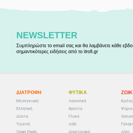
NEWSLETTER
Συμπληρώστε το email σας και θα λαμβάνετε κάθε εβδο
σημαντικότερες ειδήσεις από το itrofi.gr
ΔΙΑΤΡΟΦΗ
ΦΥΤΙΚA
ΖΩΙ
Μεσογειακή
Λαχανικά
Κρέα
Ελληνική
Φρούτα
Ψάρια
Δίαιτα
Γλυκά
Θαλασ
Υγιεινή
Λάδι
Γαλακ
Super Foods
Δημητριακά
Λίπη