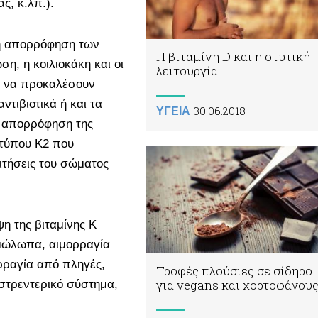
ας, κ.λπ.).
νη απορρόφηση των
Η βιταμίνη D και η στυτική
η, η κοιλιοκάκη και οι
λειτουργία
ς να προκαλέσουν
ντιβιοτικά ή και τα
30.06.2018
ΥΓΕΙΑ
ν απορρόφηση της
 τύπου Κ2 που
ιτήσεις του σώματος
η της βιταμίνης Κ
μώλωπα, αιμορραγία
ρραγία από πληγές,
Τροφές πλούσιες σε σίδηρο
για vegans και χορτοφάγου
στρεντερικό σύστημα,