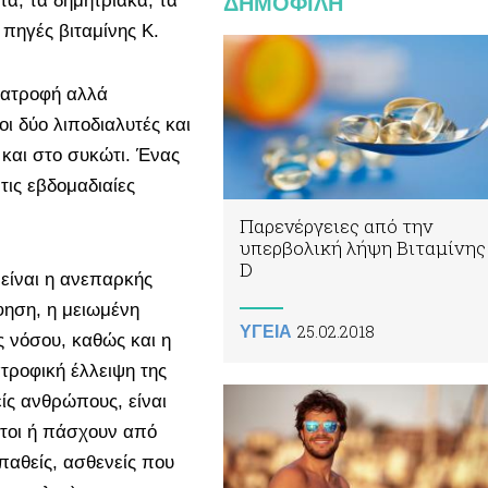
α, τα δημητριακά, τα
ΔΗΜΟΦΙΛΗ
ς πηγές βιταμίνης Κ.
διατροφή αλλά
οι δύο λιποδιαλυτές και
και στο συκώτι. Ένας
τις εβδομαδιαίες
Παρενέργειες από την
υπερβολική λήψη Βιταμίνης
D
Κ είναι η ανεπαρκής
ηση, η μειωμένη
25.02.2018
ΥΓΕΙΑ
ς νόσου, καθώς και η
τροφική έλλειψη της
είς ανθρώπους, είναι
τοι ή πάσχουν από
παθείς, ασθενείς που