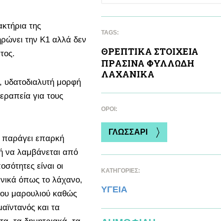
ακτήρια της
TAGS:
ρώνει την Κ1 αλλά δεν
ΘΡΕΠΤΙΚA ΣΤΟΙΧΕΙΑ
τος.
ΠΡAΣΙΝΑ ΦΥΛΛΩΔΗ
ΛΑΧΑΝΙΚA
ή, υδατοδιαλυτή μορφή
θεραπεία για τους
ΌΡΟΙ:
ΓΛΩΣΣΑΡΙ
α παράγει επαρκή
τή να λαμβάνεται από
σότητες είναι οι
ΚΑΤΗΓΟΡΙΕΣ:
νικά όπως το λάχανο,
ΥΓΕΙΑ
του μαρουλιού καθώς
αϊντανός και τα