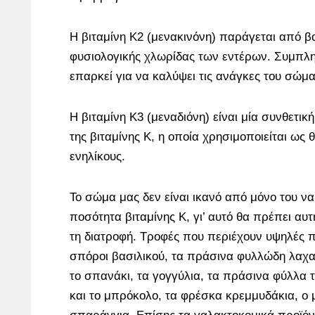
Η βιταμίνη Κ2 (μενακινόνη) παράγεται από β
φυσιολογικής χλωρίδας των εντέρων. Συμπλη
επαρκεί για να καλύψει τις ανάγκες του σώμα
Η βιταμίνη Κ3 (μεναδιόνη) είναι μία συνθετικ
της βιταμίνης Κ, η οποία χρησιμοποιείται ως 
ενηλίκους.
Το σώμα μας δεν είναι ικανό από μόνο του ν
ποσότητα βιταμίνης Κ, γι’ αυτό θα πρέπει αυ
τη διατροφή. Τροφές που περιέχουν υψηλές πο
σπόροι βασιλικού, τα πράσινα φυλλώδη λαχα
το σπανάκι, τα γογγύλια, τα πράσινα φύλλα 
και το μπρόκολο, τα φρέσκα κρεμμυδάκια, ο μ