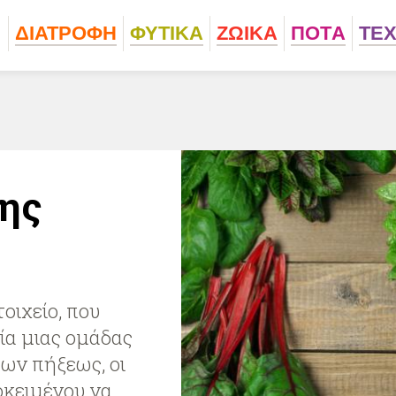
ΔΙΑΤΡΟΦΗ
ΦΥΤΙΚA
ΖΩΙΚA
ΠΟΤA
ΤΕ
της
τοιχείο, που
ία μιας ομάδας
ων πήξεως, οι
οκειμένου να