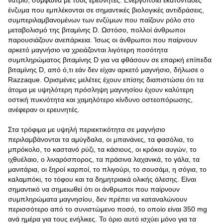
νάτριο, σύμφωνα με τους ερευνητές. Ενεργοποιεί εκατοντάδες
ένζυμα που εμπλέκονται σε σημαντικές βιολογικές αντιδράσεις,
συμπεριλαμβανομένων των ενζύμων που παίζουν ρόλο στο
μεταβολισμό της βιταμίνης D. Ωστόσο, πολλοί άνθρωποι
παρουσιάζουν ανεπάρκεια. Ίσως οι άνθρωποι που παίρνουν
αρκετό μαγνήσιο να χρειάζονται λιγότερη ποσότητα
συμπληρώματος βιταμίνης D για να φθάσουν σε επαρκή επίπεδα
βιταμίνης D, από ό,τι εάν δεν είχαν αρκετό μαγνήσιο, δήλωσε ο
Razzaque. Ορισμένες μελέτες έχουν επίσης διαπιστώσει ότι τα
άτομα με υψηλότερη πρόσληψη μαγνησίου έχουν καλύτερη
οστική πυκνότητα και χαμηλότερο κίνδυνο οστεοπόρωσης,
ανέφεραν οι ερευνητές.
Στα τρόφιμα με υψηλή περιεκτικότητα σε μαγνήσιο
περιλαμβάνονται τα αμύγδαλα, οι μπανάνες, τα φασόλια, το
μπρόκολο, το καστανό ρύζι, τα κάσιους, οι κρόκοι αυγών, το
ιχθυέλαιο, ο λιναρόσπορος, τα πράσινα λαχανικά, το γάλα, τα
μανιτάρια, οι ξηροί καρποί, το πλιγούρι, το σουσάμι, η σόγια, το
καλαμπόκι, το τόφου και τα δημητριακά ολικής άλεσης. Είναι
σημαντικό να σημειωθεί ότι οι άνθρωποι που παίρνουν
συμπληρώματα μαγνησίου, δεν πρέπει να καταναλώνουν
περισσότερο από το συνιστώμενο ποσό, το οποίο είναι 350 mg
ανά ημέρα για τους ενήλικες. Το όριο αυτό ισχύει μόνο για τα