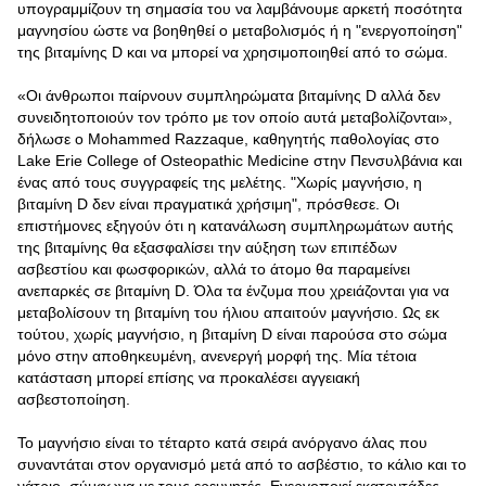
υπογραμμίζουν τη σημασία του να λαμβάνουμε αρκετή ποσότητα
μαγνησίου ώστε να βοηθηθεί ο μεταβολισμός ή η "ενεργοποίηση"
της βιταμίνης D και να μπορεί να χρησιμοποιηθεί από το σώμα.
«Οι άνθρωποι παίρνουν συμπληρώματα βιταμίνης D αλλά δεν
συνειδητοποιούν τον τρόπο με τον οποίο αυτά μεταβολίζονται»,
δήλωσε ο Mohammed Razzaque, καθηγητής παθολογίας στο
Lake Erie College of Osteopathic Medicine στην Πενσυλβάνια και
ένας από τους συγγραφείς της μελέτης. "Χωρίς μαγνήσιο, η
βιταμίνη D δεν είναι πραγματικά χρήσιμη", πρόσθεσε. Οι
επιστήμονες εξηγούν ότι η κατανάλωση συμπληρωμάτων αυτής
της βιταμίνης θα εξασφαλίσει την αύξηση των επιπέδων
ασβεστίου και φωσφορικών, αλλά το άτομο θα παραμείνει
ανεπαρκές σε βιταμίνη D. Όλα τα ένζυμα που χρειάζονται για να
μεταβολίσουν τη βιταμίνη του ήλιου απαιτούν μαγνήσιο. Ως εκ
τούτου, χωρίς μαγνήσιο, η βιταμίνη D είναι παρούσα στο σώμα
μόνο στην αποθηκευμένη, ανενεργή μορφή της. Μία τέτοια
κατάσταση μπορεί επίσης να προκαλέσει αγγειακή
ασβεστοποίηση.
Το μαγνήσιο είναι το τέταρτο κατά σειρά ανόργανο άλας που
συναντάται στον οργανισμό μετά από το ασβέστιο, το κάλιο και το