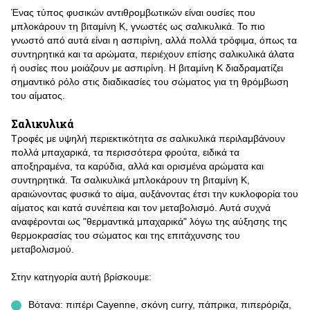
Ένας τύπος φυσικών αντιθρομβωτικών είναι ουσίες που
μπλοκάρουν τη βιταμίνη Κ, γνωστές ως σαλικυλικά. Το πιο
γνωστό από αυτά είναι η ασπιρίνη, αλλά πολλά τρόφιμα, όπως τα
συντηρητικά και τα αρώματα, περιέχουν επίσης σαλικυλικά άλατα
ή ουσίες που μοιάζουν με ασπιρίνη. Η βιταμίνη Κ διαδραματίζει
σημαντικό ρόλο στις διαδικασίες του σώματος για τη θρόμβωση
του αίματος.
Σαλικυλικά
Τροφές με υψηλή περιεκτικότητα σε σαλικυλικά περιλαμβάνουν
πολλά μπαχαρικά, τα περισσότερα φρούτα, ειδικά τα
αποξηραμένα, τα καρύδια, αλλά και ορισμένα αρώματα και
συντηρητικά. Τα σαλικυλικά μπλοκάρουν τη βιταμίνη Κ,
αραιώνοντας φυσικά το αίμα, αυξάνοντας έτσι την κυκλοφορία του
αίματος και κατά συνέπεια και τον μεταβολισμό. Αυτά συχνά
αναφέρονται ως "θερμαντικά μπαχαρικά" λόγω της αύξησης της
θερμοκρασίας του σώματος και της επιτάχυνσης του
μεταβολισμού.
Στην κατηγορία αυτή βρίσκουμε:
Βότανα: πιπέρι Cayenne, σκόνη curry, πάπρικα, πιπερόριζα,