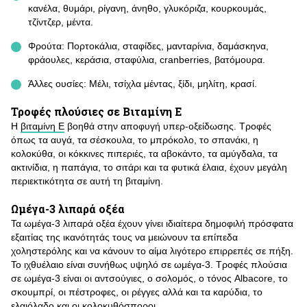
κανέλα, θυμάρι, ρίγανη, άνηθο, γλυκόριζα, κουρκουμάς,
τζίντζερ, μέντα.
Φρούτα: Πορτοκάλια, σταφίδες, μανταρίνια, δαμάσκηνα,
φράουλες, κεράσια, σταφύλια, cranberries, βατόμουρα.
Άλλες ουσίες: Μέλι, τσίχλα μέντας, ξίδι, μηλίτη, κρασί.
Τροφές πλούσιες σε Βιταμίνη Ε
Η
βιταμίνη Ε
βοηθά στην αποφυγή υπερ-οξείδωσης. Τροφές
όπως τα αυγά, τα σέσκουλα, το μπρόκολο, το σπανάκι, η
κολοκύθα, οι κόκκινες πιπεριές, τα αβοκάντο, τα αμύγδαλα, τα
ακτινίδια, η παπάγια, το σιτάρι και τα φυτικά έλαια, έχουν μεγάλη
περιεκτικότητα σε αυτή τη βιταμίνη.
Ωμέγα-3 λιπαρά οξέα
Τα ωμέγα-3 λιπαρά οξέα έχουν γίνει ιδιαίτερα δημοφιλή πρόσφατα
εξαιτίας της ικανότητάς τους να μειώνουν τα επίπεδα
χοληστερόλης και να κάνουν το αίμα λιγότερο επιρρεπές σε πήξη.
Το ιχθυέλαιο είναι συνήθως υψηλό σε ωμέγα-3. Τροφές πλούσια
σε ωμέγα-3 είναι οι αντσούγιες, ο σολομός, ο τόνος Albacore, το
σκουμπρί, οι πέστροφες, οι ρέγγες αλλά και τα καρύδια, το
ελαιόλαδο
και οι κολοκυθόσποροι.