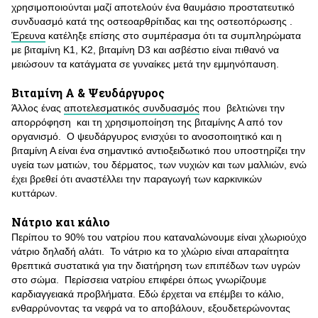
χρησιμοποιούνται μαζί αποτελούν ένα θαυμάσιο προστατευτικό
συνδυασμό κατά της οστεοαρθρίτιδας και της οστεοπόρωσης .
Έρευνα
κατέληξε επίσης στο συμπέρασμα ότι τα συμπληρώματα
με βιταμίνη Κ1, Κ2, βιταμίνη D3 και ασβέστιο είναι πιθανό να
μειώσουν τα κατάγματα σε γυναίκες μετά την εμμηνόπαυση.
Βιταμίνη Α & Ψευδάργυρος
Άλλος ένας
αποτελεσματικός συνδυασμός
που βελτιώνει την
απορρόφηση και τη χρησιμοποίηση της βιταμίνης Α από τον
οργανισμό. Ο ψευδάργυρος ενισχύει το ανοσοποιητικό και η
βιταμίνη Α είναι ένα σημαντικό αντιοξειδωτικό που υποστηρίζει την
υγεία των ματιών, του δέρματος, των νυχιών και των μαλλιών, ενώ
έχει βρεθεί ότι αναστέλλει την παραγωγή των καρκινικών
κυττάρων.
Νάτριο και κάλιο
Περίπου το 90% του νατρίου που καταναλώνουμε είναι χλωριούχο
νάτριο δηλαδή αλάτι. Το νάτριο κα το χλώριο είναι απαραίτητα
θρεπτικά συστατικά για την διατήρηση των επιπέδων των υγρών
στο σώμα. Περίσσεια νατρίου επιφέρει όπως γνωρίζουμε
καρδιαγγειακά προβλήματα. Εδώ έρχεται να επέμβει το κάλιο,
ενθαρρύνοντας τα νεφρά να το αποβάλουν, εξουδετερώνοντας