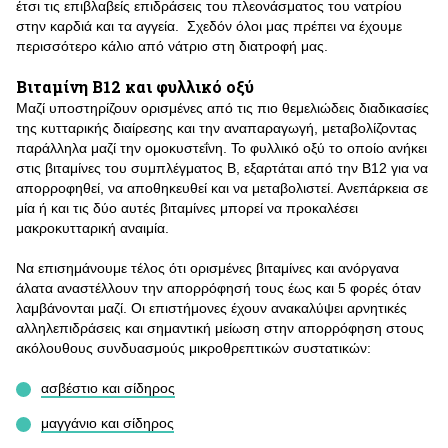
έτσι τις επιβλαβείς επιδράσεις του πλεονάσματος του νατρίου
στην καρδιά και τα αγγεία. Σχεδόν όλοι μας πρέπει να έχουμε
περισσότερο κάλιο από νάτριο στη διατροφή μας.
Βιταμίνη Β12 και φυλλικό οξύ
Μαζί υποστηρίζουν ορισμένες από τις πιο θεμελιώδεις διαδικασίες
της κυτταρικής διαίρεσης και την αναπαραγωγή, μεταβολίζοντας
παράλληλα μαζί την ομοκυστεΐνη. Το φυλλικό οξύ το οποίο ανήκει
στις βιταμίνες του συμπλέγματος Β, εξαρτάται από την Β12 για να
απορροφηθεί, να αποθηκευθεί και να μεταβολιστεί. Ανεπάρκεια σε
μία ή και τις δύο αυτές βιταμίνες μπορεί να προκαλέσει
μακροκυτταρική αναιμία.
Να επισημάνουμε τέλος ότι ορισμένες βιταμίνες και ανόργανα
άλατα αναστέλλουν την απορρόφησή τους έως και 5 φορές όταν
λαμβάνονται μαζί. Οι επιστήμονες έχουν ανακαλύψει αρνητικές
αλληλεπιδράσεις και σημαντική μείωση στην απορρόφηση στους
ακόλουθους συνδυασμούς μικροθρεπτικών συστατικών:
ασβέστιο και σίδηρος
μαγγάνιο και σίδηρος