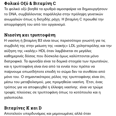
Φολικό Οξύ & Βιταμίνη C
Το φoλικό οξύ βοηθά τα ερυθρά αιμοσφαίρια να δημιουργήσουν
το DNA, συμβάλλοντας παράλληλα στην πρόληψη γενετικών
ανωμαλιών όπως η δισχιδής ράχη. Η βιταμίνη C προωθεί την
απορρόφησή του από τον οργανισμό.
Νιασίνη και τρυπτοφάνη
Η νιασίνη ή βιταμίνη Β3 είναι ίσως περισσότερο γνωστή για τις
συμβολή της στην μείωση της «κακής» LDL χοληστερόλης και την
αύξηση της «καλής» HDL όταν λαμβάνεται σε μεγάλες
καθημερινές δόσεις που δύσκολα όμως καλύπτονται μόνο
διατροφικά. Τα αμινοξέα είναι τα δομικά στοιχεία των πρωτεϊνών,
και η τρυπτοφάνη είναι ένα από τα εννέα που πρέπει να
παίρνουμε οπωσδήποτε επειδή το σώμα δεν τα συνθέσει από
μόνο του. Ο σημαντικότερος ρόλος της τρυπτοφάνης είναι ότι,
μέσω του μεταβολισμού, μας προμηθεύει νιασίνη. Έτσι, ένας
τρόπος για να αποφευχθεί η έλλειψη νιασίνης είναι να τρώμε
τροφές πλούσιες σε τρυπτοφάνη όπως το κοτόπουλο και η
γαλοπούλα.
Βιταμίνες Κ και D
Αποτελούν υπερδυνάμεις και μεμονωμένες αλλά όταν