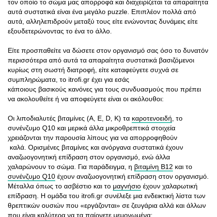
τον οποίο το σώμα μας απορροφά και διαχειρίζεται τα απαραίτητα
αυτά συστατικά είναι ένα μεγάλο puzzle. Επιπλέον πολλά από
αυτά, αλληλεπιδρούν μεταξύ τους είτε ενώνοντας δυνάμεις είτε
εξουδετερώνοντας το ένα το άλλο.
Είτε προσπαθείτε να δώσετε στον οργανισμό σας όσο το δυνατόν
περισσότερα από αυτά τα απαραίτητα συστατικά βασιζόμενοι
κυρίως στη σωστή διατροφή, είτε καταφεύγετε συχνά σε
συμπληρώματα, το itrofi.gr έχει για εσάς
κάποιους βασικούς κανόνες για τους συνδυασμούς που πρέπει
να ακολουθείτε ή να αποφεύγετε είναι οι ακόλουθοι:
Οι λιποδιαλυτές βιταμίνες (Α, Ε, D, K) τα
καροτενοειδή
, το
συνένζυμο Q10 και μερικά άλλα μικροθρεπτικά στοιχεία
χρειάζονται την παρουσία λίπους για να απορροφηθούν
καλά. Ορισμένες βιταμίνες και ανόργανα συστατικά έχουν
αναζωογονητική επίδραση στον οργανισμό, ενώ άλλα
χαλαρώνουν το σώμα. Για παράδειγμα, η
βιταμίνη Β12
και το
συνένζυμο Q10
έχουν αναζωογονητική επίδραση στον οργανισμό.
Μέταλλα όπως το ασβέστιο και το
μαγνήσιο
έχουν χαλαρωτική
επίδραση. H ομάδα του itrofi.gr συνέλεξε μια ενδεικτική λίστα των
θρεπτικών ουσιών που «εργάζονται» σε ζευγάρια αλλά και άλλων
που είναι καλύτερα να τα παίρνετε μεμονωμένα: