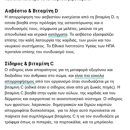
Ασβέστιο & Βιταμίνη D
Η απορρόφηση του ασβεστίου ενισχύεται από τη βιταμίνη D, η
οποία βοηθά στην πρόληψη της οστεοπόρωσης και ο
συνδυασμός τους, σύμφωνα με μελέτες, μειώνει τα μη
σπονδυλικά και ισχιακά
κατάγματα
. Το ασβέστιο εξασφαλίζει
επίσης την καλή λειτουργία της καρδιάς, των μυών και του
νευρικού συστήματος. Το Εθνικό Ινστιτούτο Υγείας των ΗΠΑ
προτείνει επίσης τον συνδυασμό τους.
Σίδηρος & βιταμίνη C
Ο σίδηρος είναι απαραίτητος για τη μεταφορά οξυγόνου και
διοξειδίου του άνθρακα στο σώμα, και
είναι πιο εύκολα
απορροφήσιμος
από τον οργανισμό όταν συνδυάζεται με τη
βιταμίνη C (ειδικά όταν ο σίδηρος είναι από μη ζωικές πηγές). Η
βιταμίνη C βοηθά στην υγεία των ούλων, της καρδιάς και του
δέρματος και ενεργοποιεί το ανοσοποιητικό σύστημα. Ο σίδηρος
των φρούτων, λαχανικών, δημητριακών και ξηρών καρπών
απορροφάται δυσκολότερα, για το λόγο αυτό προτείνεται να
παίρνετε ένα συμπλήρωμα βιταμίνης C ή να τον συνδυάζετε με
τρόφιμα όπως οι πιπεριές, τα πορτοκάλια, και το μπρόκολο.