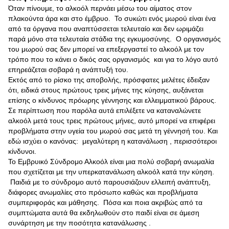
Όταν πίνουμε, το αλκοόλ περνάει μέσω του αίματος στον
πλακούντα άρα και στο έμβρυο. Το συκώτι ενός μωρού είναι ένα
από τα όργανα που αναπτύσσεται τελευταίο και δεν ωριμάζει
παρά μόνο στα τελευταία στάδια της εγκυμοσύνης. Ο οργανισμός
του μωρού σας δεν μπορεί να επεξεργαστεί το αλκοόλ με τον
τρόπο που το κάνει ο δικός σας οργανισμός και για το λόγο αυτό
επηρεάζεται σοβαρά η ανάπτυξή του.
Εκτός από το ρίσκο της αποβολής, πρόσφατες μελέτες έδειξαν
ότι, ειδικά στους πρώτους τρεις μήνες της κύησης, αυξάνεται
επίσης ο κίνδυνος πρόωρης γέννησης και ελλειμματικού βάρους.
Σε περίπτωση που παρόλα αυτά επιλέξετε να καταναλώνετε
αλκοόλ μετά τους τρεις πρώτους μήνες, αυτό μπορεί να επιφέρει
προβλήματα στην υγεία του μωρού σας μετά τη γέννησή του. Και
εδώ ισχύει ο κανόνας: μεγαλύτερη η κατανάλωση , περισσότεροι
κίνδυνοι.
Το Εμβρυικό Σύνδρομο Αλκοόλ είναι μια πολύ σοβαρή ανωμαλία
που σχετίζεται με την υπερκατανάλωση αλκοόλ κατά την κύηση.
Παιδιά με το σύνδρομο αυτό παρουσιάζουν ελλειπή ανάπτυξη,
διάφορες ανωμαλίες στο πρόσωπο καθώς και προβλήματα
συμπεριφοράς και μάθησης. Πόσα και ποια ακριβώς από τα
συμπτώματα αυτά θα εκδηλωθούν στο παιδί είναι σε άμεση
συνάρτηση με την ποσότητα κατανάλωσης .