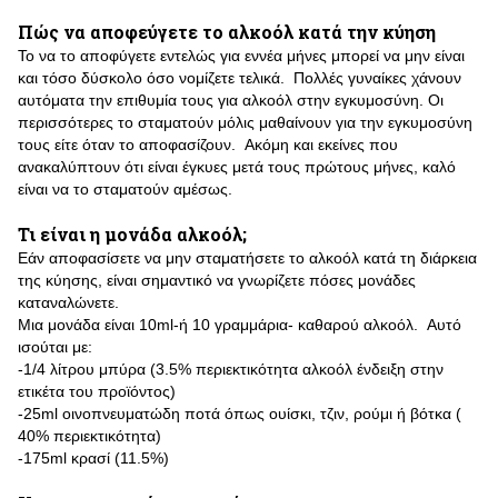
Πώς να αποφεύγετε το αλκοόλ κατά την κύηση
Το να το αποφύγετε εντελώς για εννέα μήνες μπορεί να μην είναι
και τόσο δύσκολο όσο νομίζετε τελικά. Πολλές γυναίκες χάνουν
αυτόματα την επιθυμία τους για αλκοόλ στην εγκυμοσύνη. Οι
περισσότερες το σταματούν μόλις μαθαίνουν για την εγκυμοσύνη
τους είτε όταν το αποφασίζουν. Ακόμη και εκείνες που
ανακαλύπτουν ότι είναι έγκυες μετά τους πρώτους μήνες, καλό
είναι να το σταματούν αμέσως.
Τι είναι η μονάδα αλκοόλ;
Εάν αποφασίσετε να μην σταματήσετε το αλκοόλ κατά τη διάρκεια
της κύησης, είναι σημαντικό να γνωρίζετε πόσες μονάδες
καταναλώνετε.
Μια μονάδα είναι 10ml-ή 10 γραμμάρια- καθαρού αλκοόλ. Αυτό
ισούται με:
-1/4 λίτρου μπύρα (3.5% περιεκτικότητα αλκοόλ ένδειξη στην
ετικέτα του προϊόντος)
-25ml οινοπνευματώδη ποτά όπως ουίσκι, τζιν, ρούμι ή βότκα (
40% περιεκτικότητα)
-175ml κρασί (11.5%)