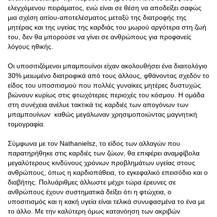
ελεγχόμενου πειράματος, ενώ είναι σε θέση να αποδείξει σαφώς
μια σχέση αιτίου-αποτελέσματος μεταξύ της διατροφής της
μητέρας και της υγείας της καρδιάς του μωρού αργότερα στη ζωή
του, δεν θα μπορούσε να γίνει σε ανθρώπους για προφανείς
λόγους ηθικής.
Οι υποσιτιζόμενοι μπαμπουίνοι είχαν ακολουθήσει ένα διαιτολόγιο
30% μειωμένο διατροφικά από τους άλλους, φθάνοντας σχεδόν το
είδος του υποσιτισμού που πολλές γυναίκες μητέρες δυστυχώς
βιώνουν κυρίως στις φτωχότερες περιοχές του κόσμου. Η ομάδα
στη συνέχεια ανέλυε τακτικά τις καρδιές των απογόνων των
μπαμπουίνων καθώς μεγάλωναν χρησιμοποιώντας μαγνητική
τομογραφία.
Σύμφωνα με τον Nathanielsz, το είδος των αλλαγών που
παρατηρήθηκε στις καρδιές των ζώων, θα επιφέρει αναμφίβολα
μεγαλύτερους κινδύνους χρόνιων προβλημάτων υγείας στους
ανθρώπους, όπως η καρδιοπάθεια, το εγκεφαλικό επεισόδιο και ο
διαβήτης. Πολυάριθμες άλλωστε μέχρι τώρα έρευνες σε
ανθρώπους έχουν συστηματικά δείξει ότι η φτώχεια, ο
υποσιτισμός και η κακή υγεία είναι τελικά συνυφασμένα το ένα με
το άλλο. Με την καλύτερη όμως κατανόηση των ακριβών