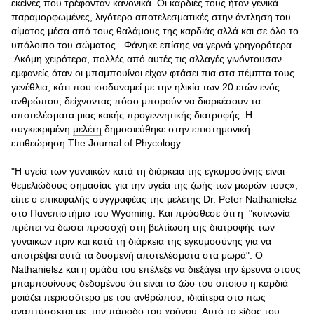
εκείνες που τρέφονταν κανονικά. Οι καρδιές τους ήταν γενικά
παραμορφωμένες, λιγότερο αποτελεσματικές στην άντληση του
αίματος μέσα από τους θαλάμους της καρδιάς αλλά και σε όλο το
υπόλοιπο του σώματος. Φάνηκε επίσης να γερνά γρηγορότερα.
Ακόμη χειρότερα, πολλές από αυτές τις αλλαγές γινόντουσαν
εμφανείς όταν οι μπαμπουίνοι είχαν φτάσει πια στα πέμπτα τους
γενέθλια, κάτι που ισοδυναμεί με την ηλικία των 20 ετών ενός
ανθρώπου, δείχνοντας πόσο μπορούν να διαρκέσουν τα
αποτελέσματα μιας κακής προγεννητικής διατροφής. Η
συγκεκριμένη
μελέτη
δημοσιεύθηκε στην επιστημονική
επιθεώρηση The Journal of Phycology
"Η υγεία των γυναικών κατά τη διάρκεια της εγκυμοσύνης είναι
θεμελιώδους σημασίας για την υγεία της ζωής των μωρών τους»,
είπε ο επικεφαλής συγγραφέας της μελέτης Dr. Peter Nathanielsz
στο Πανεπιστήμιο του Wyoming. Και πρόσθεσε ότι η "κοινωνία
πρέπει να δώσει προσοχή στη βελτίωση της διατροφής των
γυναικών πριν και κατά τη διάρκεια της εγκυμοσύνης για να
αποτρέψει αυτά τα δυσμενή αποτελέσματα στα μωρά". Ο
Nathanielsz και η ομάδα του επέλεξε να διεξάγει την έρευνα στους
μπαμπουίνους δεδομένου ότι είναι το ζώο του οποίου η καρδιά
μοιάζει περισσότερο με του ανθρώπου, ιδιαίτερα στο πώς
αναπτύσσεται με την πάροδο του χρόνου. Αυτό το είδος του