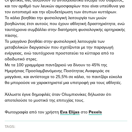
Οι φυτικές ίνες αυξάνουν τα αντιοξειδωτικά ένζυμα του σώματος,
και τον αριθμό των λευκών αιμοσφαιρίων που είναι υπεύθυνα για
τον εντοπισμό και την εξουδετέρωση των άτυπων κυττάρων.
Το κάλιο βοηθάει την φυσιολογική λειτουργία των μυών
βοηθώντας έτσι αυτούς που έχουν αθλητική δραστηριότητα, ενώ
ταυτόχρονα συμβάλλει στην διατήρηση φυσιολογικής αρτηριακής
πίεσης.
Το μαγγάνιο βοηθάει στην φυσιολογική λειτουργία των
μεταβολικών διεργασιών που σχετίζονται με την παραγωγή
ενέργειας, ενώ ταυτόχρονα προστατεύει τα κύτταρα από το
οδειδωτικό στρες.
Με τα 100 γραμμάρια παντζαριού να δίνουν το 45% της
Ημερήσιας Προσλαμβανόμενης Ποσότητας Αναφοράς σε
μαγγάνιο, και αντίστοιχα το 25,5% σε κάλιο, το παντζάρι εύκολα
θα μπορούσε να χαρακτηριστεί μια υπετροφή για τους αθλητές.
Άλλωστε έγινε δημοφιλές όταν Ολυμπιονίκες δήλωσαν ότι
αποτελούσε το μυστικό της επιτυχίας τους.
Φωτογραφία από τον χρήστη
Eva Elijas
στο
Pexels
TAGS: