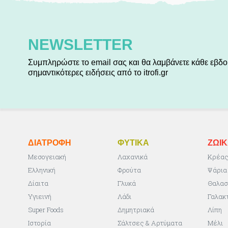
NEWSLETTER
Συμπληρώστε το email σας και θα λαμβάνετε κάθε εβδο
σημαντικότερες ειδήσεις από το itrofi.gr
ΔΙΑΤΡΟΦΗ
ΦΥΤΙΚA
ΖΩΙ
Μεσογειακή
Λαχανικά
Κρέα
Ελληνική
Φρούτα
Ψάρια
Δίαιτα
Γλυκά
Θαλασ
Υγιεινή
Λάδι
Γαλακ
Super Foods
Δημητριακά
Λίπη
Ιστορία
Σάλτσες & Αρτύματα
Μέλι