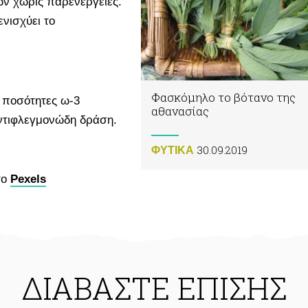
ών χωρίς παρενέργειες.
ενισχύει το
Φασκόμηλο το βότανο της
 ποσότητες ω-3
αθανασίας
ντιφλεγμονώδη δράση.
30.09.2019
ΦΥΤΙΚA
το
Pexels
ΔΙΑΒΑΣΤΕ ΕΠΙΣΗΣ