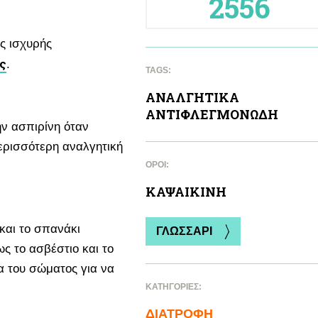
2556
ς ισχυρής
ς
.
TAGS:
ΑΝΑΛΓΗΤΙΚA
ΑΝΤΙΦΛΕΓΜΟΝΩΔΗ
ην ασπιρίνη όταν
ερισσότερη αναλγητική
ΌΡΟΙ:
ΚΑΨΑΙΚΙΝΗ
και το σπανάκι
ΓΛΩΣΣΑΡΙ
ς το ασβέστιο και το
α του σώματος για να
ΚΑΤΗΓΟΡΙΕΣ:
ΔΙΑΤΡΟΦΗ