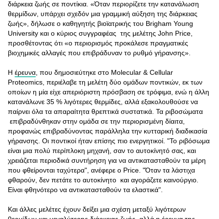
διάρκεια ζωής σε ποντίκια. «Όταν περιορίζετε την κατανάλωση
θερμίδων, υπάρχει σχεδόν μια γραμμική αύξηση της διάρκειας
ζωής», δήλωσε ο καθηγητής βιοϊατρικής του Brigham Young
University και ο κύριος συγγραφέας της μελέτης John Price,
προσθέτοντας ότι «ο περιορισμός προκάλεσε πραγματικές
βιοχημικές αλλαγές που επιβράδυναν το ρυθμό γήρανσης».
Η
έρευνα
, που δημοσιεύτηκε στο Molecular & Cellular
Proteomics, περιέλαβε τη μελέτη δύο ομάδων ποντικών, εκ των
οποίων η μία είχε απεριόριστη πρόσβαση σε τρόφιμα, ενώ η άλλη
κατανάλωνε 35 % λιγότερες θερμίδες, αλλά εξακολουθούσε να
παίρνει όλα τα απαραίτητα θρεπτικά συστατικά. Τα ριβοσώματα
επιβραδύνθηκαν στην ομάδα σε την περιορισμένη δίαιτα,
προφανώς επιβραδύνοντας παράλληλα την κυτταρική διαδικασία
γήρανσης. Οι ποντικοί ήταν επίσης πιο ενεργητικοί. "Το ριβόσωμα
είναι μια πολύ περίπλοκη μηχανή, σαν το αυτοκίνητό σας, και
χρειάζεται περιοδικά συντήρηση για να αντικατασταθούν τα μέρη
που φθείρονται ταχύτερα", ανέφερε ο Price. "Όταν τα λάστιχα
φθαρούν, δεν πετάτε το αυτοκίνητο και αγοράζετε καινούργιο.
Είναι φθηνότερο να αντικατασταθούν τα ελαστικά".
Και άλλες μελέτες έχουν δείξει μια σχέση μεταξύ λιγότερων