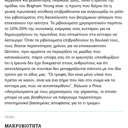
θερμίδων και μεγαλύτερης διάρκειας ζωής, αλλά η έρευνα της
ομάδας του Brigham Young είναι η πρώτη που δείχνει ότι η
γενική πρωτεϊνική σύνθεση επιβραδύνεται και αναγνωρίζει το ρόλο
του ριβοσώματος στη διευκόλυνση των βιοχημικών αλλαγών που
επεκτείνουν την νεότητα. Τα ριβοσώματα χρησιμοποιούν περίπου
το 10%-20% της συνολικής ενέργειας ενός κυττάρου για να
δημιουργήσουν τις πρωτεΐνες που επιτρέπουν στο κύτταρο να
λειτουργεί. Όταν τα ριβοσώματα επιβραδύνουν τη δουλειά τους,
τους δίνεται περισσότερος χρόνος για να επισκευαστούν.
Ωστόσο, πριν αρχίσετε να περιορίζετε τις μερίδες που
καταναλώνετε, πάρτε υπόψη σας ότι οι ερευνητές υπενθυμίζουν
ότι η έρευνα δεν έχει δοκιμαστεί στους ανθρώπους και ότι
αποτελέσματα σε ποντίκια δεν μεταφράζονται πάντοτε με τον ίδιο
τρόπο για το είδος μας. "Οι τροφές δεν είναι μόνο υλικά που
πρέπει να καούν, είναι και ένα σήμα που λέει στο σώμα και τα
κύτταρα μας πώς να ανταποκριθούν", δήλωσε ο Price.
«Ασχολούμαστε με τους μηχανισμούς της γήρανσης, οι οποίοι
μπορεί να μας βοηθήσουν να παίρνουμε περισσότερο
επιστημονικά βασισμένες αποφάσεις για το τι τρώμε».
TAGS:
ΜΑΚΡΟΒΙΟΤΗΤΑ