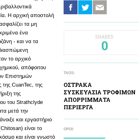
εριβαλλοντικά
ία. Η αρχική αποστολή
ξασφαλίζει τα μη
κριμένα ένα
SHARES:
0
ζάνη - και να τα
ιοδιασπώμενη
αν το αρχικό
 χημικού, απόφοιτου
TAGS:
κών Επιστημών
ΟΣΤΡΑΚΑ
ς της CuanTec, της
ΣΥΣΚΕΥΑΣΙΑ ΤΡΟΦΙΜΩΝ
ήριξη της
ΑΠΟΡΡΙΜΜΑΤΑ
ου του Strathclyde
ΠΕΡΙΕΡΓΑ
ατα μετά την
άνοιξε και εργαστήριο
Chitosan) είναι το
ΌΡΟΙ:
κόσμο και είναι γνωστό