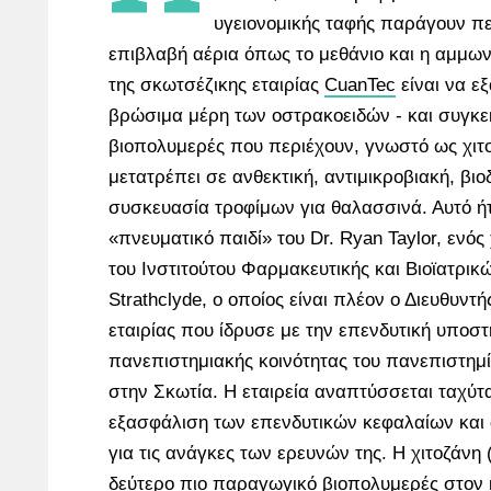
υγειονομικής ταφής παράγουν π
επιβλαβή αέρια όπως το μεθάνιο και η αμμων
της σκωτσέζικης εταιρίας
CuanTec
είναι να ε
βρώσιμα μέρη των οστρακοειδών - και συγκε
βιοπολυμερές που περιέχουν, γνωστό ως χιτο
μετατρέπει σε ανθεκτική, αντιμικροβιακή, β
συσκευασία τροφίμων για θαλασσινά. Αυτό ήτ
«πνευματικό παιδί» του Dr. Ryan Taylor, ενός
του Ινστιτούτου Φαρμακευτικής και Βιοϊατρι
Strathclyde, ο οποίος είναι πλέον ο Διευθυντή
εταιρίας που ίδρυσε με την επενδυτική υποστ
πανεπιστημιακής κοινότητας του πανεπιστημί
στην Σκωτία. Η εταιρεία αναπτύσσεται ταχύτ
εξασφάλιση των επενδυτικών κεφαλαίων και 
για τις ανάγκες των ερευνών της. Η χιτοζάνη (
δεύτερο πιο παραγωγικό βιοπολυμερές στον 