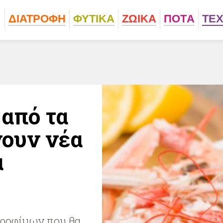
ΔΙΑΤΡΟΦΗ
ΦΥΤΙΚA
ΖΩΙΚA
ΠΟΤA
ΤΕ
από τα
νουν νέα
α
τροφίμων που θα