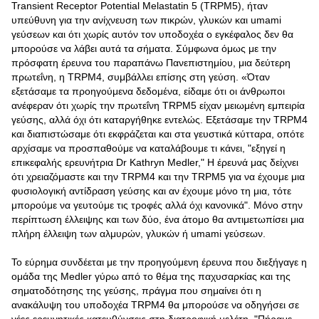
Transient Receptor Potential Melastatin 5 (TRPM5), ήταν
υπεύθυνη για την ανίχνευση των πικρών, γλυκών και umami
γεύσεων και ότι χωρίς αυτόν τον υποδοχέα ο εγκέφαλος δεν θα
μπορούσε να λάβει αυτά τα σήματα. Σύμφωνα όμως με την
πρόσφατη έρευνα του παραπάνω Πανεπιστημίου, μια δεύτερη
πρωτεΐνη, η TRPM4, συμβάλλει επίσης στη γεύση. «Όταν
εξετάσαμε τα προηγούμενα δεδομένα, είδαμε ότι οι άνθρωποι
ανέφεραν ότι χωρίς την πρωτεΐνη TRPM5 είχαν μειωμένη εμπειρία
γεύσης, αλλά όχι ότι καταργήθηκε εντελώς. Εξετάσαμε την TRPM4
και διαπιστώσαμε ότι εκφράζεται και στα γευστικά κύτταρα, οπότε
αρχίσαμε να προσπαθούμε να καταλάβουμε τι κάνει, "εξηγεί η
επικεφαλής ερευνήτρια Dr Kathryn Medler," Η έρευνά μας δείχνει
ότι χρειαζόμαστε και την TRPM4 και την TRPM5 για να έχουμε μια
φυσιολογική αντίδραση γεύσης και αν έχουμε μόνο τη μια, τότε
μπορούμε να γευτούμε τις τροφές αλλά όχι κανονικά". Μόνο στην
περίπτωση έλλειψης και των δύο, ένα άτομο θα αντιμετωπίσει μια
πλήρη έλλειψη των αλμυρών, γλυκών ή umami γεύσεων.
Το εύρημα συνδέεται με την προηγούμενη έρευνα που διεξήγαγε η
ομάδα της Medler γύρω από το θέμα της παχυσαρκίας και της
σηματοδότησης της γεύσης, πράγμα που σημαίνει ότι η
ανακάλυψη του υποδοχέα TRPM4 θα μπορούσε να οδηγήσει σε