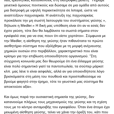
νέες ερευνητικές κατευθύνσεις στη διατροφική μελέτη. "Πήραμε
γενετικά όμοιους ποντικούς και δώσαμε σε μια ομάδα από αυτούς
μια διατροφή με υψηλή περιεκτικότητα σε λιπαρά, ώστε να
αναπτύξουν παχυσαρκία. Η ανάπτυξη της παχυσαρκίας
προκάλεσε την μη σωστή λειτουργία του συστήματος γεύσης »,
δήλωσε η Medler.« Η δική μας υπόθεση είναι ότι αν κι εσείς δεν
έχετε γεύση, τότε δεν θα λαμβάνετε τα σωστά σήματα στον
εγκέφαλό σας για να σας πουν ότι είστε χορτάτοι». Σύμφωνα με
την Medler, η αίσθηση της γεύσης ήταν πιθανότατα το πρώτο
αισθητήριο σύστημα που εξελίχθηκε με τη μορφή ανίχνευσης
χημικών ουσιών στο περιβάλλον, χαρακτηριστικό που είναι
κρίσιμο για την επιβίωση οποιουδήποτε οργανισμού. "Στη
σύγχρονη κοινωνία μας δεν θεωρούμε ότι ένα έλλειμμα γεύσης
είναι πολύ σημαντικό γιατί τα παντοπωλεία, τα σούπερ μάρκετ
κλπ. μας λένε τι είναι ασφαλές, αλλά αν για οποιονδήποτε λόγο
βρισκόμαστε στη μέση του πουθενά και προσπαθούσαμε να
βρούμε φαγητό στην έρημο, τότε το γευστικό μας σύστημα θα
αποκτούσε αξία».
Και όμως παρά την ουσιαστική σημασία της γεύσης, δεν
κατανοούμε πλήρως τους μηχανισμούς της γεύσης και τη σχέση
τους με το κέντρο ανταμοιβής του εγκεφάλου. Όταν ένα άτομο έχει
μειωμένη αίσθηση γεύσης, τείνει να χάνει την όρεξή του, κάτι που