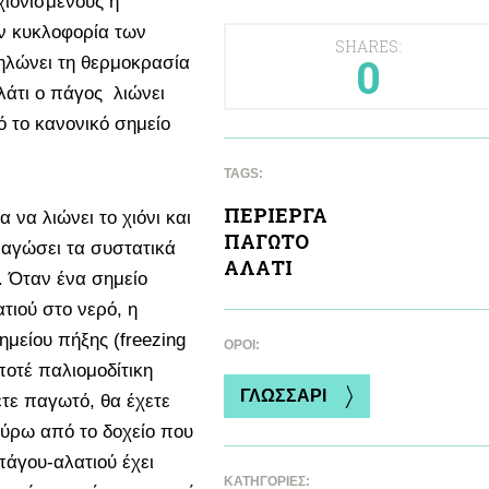
χιονισμένους ή
ν κυκλοφορία των
SHARES:
0
μηλώνει τη θερμοκρασία
αλάτι ο πάγος λιώνει
ό το κανονικό σημείο
TAGS:
ΠΕΡΙΕΡΓΑ
α να λιώνει το χιόνι και
ΠΑΓΩΤΟ
παγώσει τα συστατικά
ΑΛAΤΙ
. Όταν ένα σημείο
τιού στο νερό, η
μείου πήξης (freezing
ΌΡΟΙ:
ποτέ παλιομοδίτικη
ΓΛΩΣΣΑΡΙ
ετε παγωτό, θα έχετε
γύρω από το δοχείο που
πάγου-αλατιού έχει
ΚΑΤΗΓΟΡΙΕΣ: