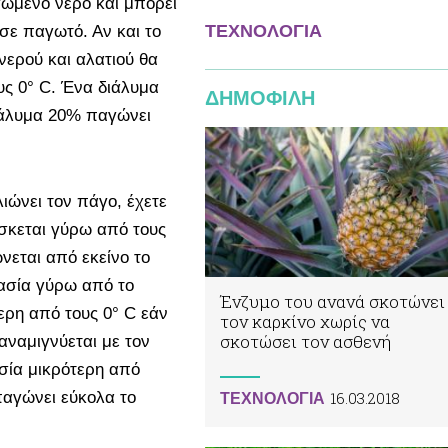
ωμένο νερό και μπορεί
ΤΕΧΝΟΛΟΓΙΑ
σε παγωτό. Αν και το
νερού και αλατιού θα
ς 0° C. Ένα διάλυμα
ΔΗΜΟΦΙΛΗ
ιάλυμα 20% παγώνει
ιώνει τον πάγο, έχετε
ίσκεται γύρω από τους
νεται από εκείνο το
ασία γύρω από το
Ένζυμο του ανανά σκοτώνει
ερη από τους 0° C εάν
τον καρκίνο χωρίς να
σκοτώσει τον ασθενή
αναμιγνύεται με τον
σία μικρότερη από
16.03.2018
παγώνει εύκολα το
ΤΕΧΝΟΛΟΓΙΑ