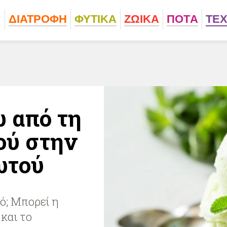
ΔΙΑΤΡΟΦΗ
ΦΥΤΙΚA
ΖΩΙΚA
ΠΟΤA
ΤΕ
 από τη
ού στην
ωτού
ό; Μπορεί η
 και το