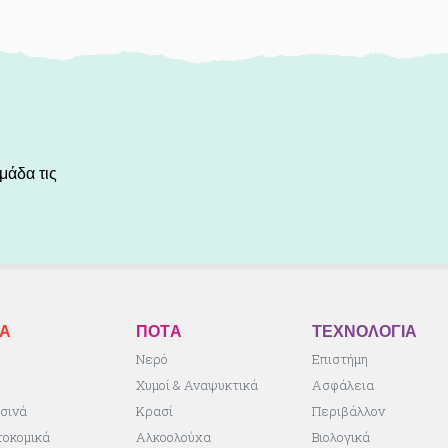
μάδα τις
ΚA
ΠΟΤA
ΤΕΧΝΟΛΟΓΙΑ
ς
Νερό
Επιστήμη
Χυμοί & Αναψυκτικά
Ασφάλεια
σινά
Κρασί
Περιβάλλον
τοκομικά
Αλκοολούχα
Βιολογικά