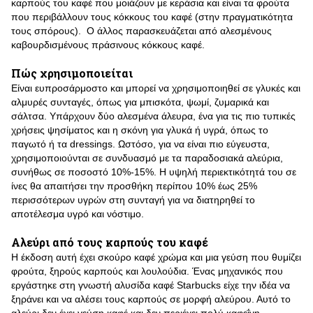
καρπούς του καφέ που μοιάζουν με κεράσια και είναι τα φρούτα
που περιβάλλουν τους κόκκους του καφέ (στην πραγματικότητα
τους σπόρους). Ο άλλος παρασκευάζεται από αλεσμένους
καβουρδισμένους πράσινους κόκκους καφέ.
Πώς χρησιμοποιείται
Είναι ευπροσάρμοστο και μπορεί να χρησιμοποιηθεί σε γλυκές και
αλμυρές συνταγές, όπως για μπισκότα, ψωμί, ζυμαρικά και
σάλτσα. Υπάρχουν δύο αλεσμένα άλευρα, ένα για τις πιο τυπικές
χρήσεις ψησίματος και η σκόνη για γλυκά ή υγρά, όπως το
παγωτό ή τα dressings. Ωστόσο, για να είναι πιο εύγευστα,
χρησιμοποιούνται σε συνδυασμό με τα παραδοσιακά αλεύρια,
συνήθως σε ποσοστό 10%-15%. Η υψηλή περιεκτικότητά του σε
ίνες θα απαιτήσει την προσθήκη περίπου 10% έως 25%
περισσότερων υγρών στη συνταγή για να διατηρηθεί το
αποτέλεσμα υγρό και νόστιμο.
Αλεύρι από τους καρπούς του καφέ
Η έκδοση αυτή έχει σκούρο καφέ χρώμα και μια γεύση που θυμίζει
φρούτα, ξηρούς καρπούς και λουλούδια. Ένας μηχανικός που
εργάστηκε στη γνωστή αλυσίδα καφέ Starbucks είχε την ιδέα να
ξηράνει και να αλέσει τους καρπούς σε μορφή αλεύρου. Αυτό το