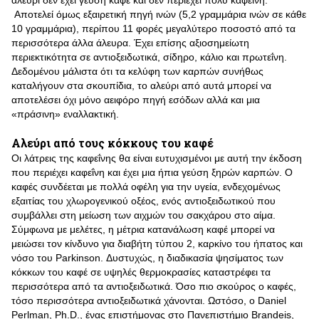
αλεύρι δεν έχει γεύση καφέ και δεν περιέχει πολύ καφεΐνη.
Αποτελεί όμως εξαιρετική πηγή ινών (5,2 γραμμάρια ινών σε κάθε
10 γραμμάρια), περίπου 11 φορές μεγαλύτερο ποσοστό από τα
περισσότερα άλλα άλευρα. Έχει επίσης αξιοσημείωτη
περιεκτικότητα σε αντιοξειδωτικά, σίδηρο, κάλιο και πρωτεΐνη.
Δεδομένου μάλιστα ότι τα κελύφη των καρπών συνήθως
καταλήγουν στα σκουπίδια, το αλεύρι από αυτά μπορεί να
αποτελέσει όχι μόνο αειφόρο πηγή εσόδων αλλά και μια
«πράσινη» εναλλακτική.
Αλεύρι από τους κόκκους του καφέ
Οι λάτρεις της καφεΐνης θα είναι ευτυχισμένοι με αυτή την έκδοση
που περιέχει καφεΐνη και έχει μια ήπια γεύση ξηρών καρπών. Ο
καφές συνδέεται με πολλά οφέλη για την υγεία, ενδεχομένως
εξαιτίας του χλωρογενικού οξέος, ενός αντιοξειδωτικού που
συμβάλλει στη μείωση των αιχμών του σακχάρου στο αίμα.
Σύμφωνα με μελέτες, η μέτρια κατανάλωση καφέ μπορεί να
μειώσει τον κίνδυνο για διαβήτη τύπου 2, καρκίνο του ήπατος και
νόσο του Parkinson. Δυστυχώς, η διαδικασία ψησίματος των
κόκκων του καφέ σε υψηλές θερμοκρασίες καταστρέφει τα
περισσότερα από τα αντιοξειδωτικά. Όσο πιο σκούρος ο καφές,
τόσο περισσότερα αντιοξειδωτικά χάνονται. Ωστόσο, ο Daniel
Perlman, Ph.D., ένας επιστήμονας στο Πανεπιστήμιο Brandeis,