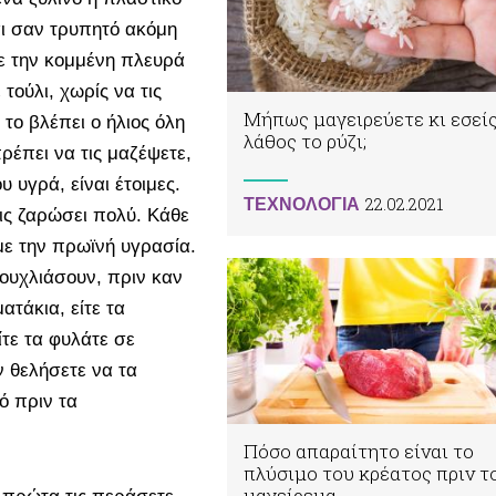
αι σαν τρυπητό ακόμη
με την κομμένη πλευρά
τούλι, χωρίς να τις
Μήπως μαγειρεύετε κι εσεί
 το βλέπει ο ήλιος όλη
λάθος το ρύζι;
ρέπει να τις μαζέψετε,
υ υγρά, είναι έτοιμες.
22.02.2021
ΤΕΧΝΟΛΟΓΙΑ
τις ζαρώσει πολύ. Κάθε
με την πρωϊνή υγρασία.
ουχλιάσουν, πριν καν
ατάκια, είτε τα
ίτε τα φυλάτε σε
ν θελήσετε να τα
ό πριν τα
Πόσο απαραίτητο είναι το
πλύσιμο του κρέατος πριν τ
μαγείρεμα