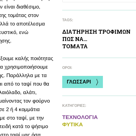
 είναι διαθέσιμο,
της τομάτας στον
TAGS:
 αλλά το αποτέλεσμα
ΔΙΑΤΗΡΗΣΗ ΤΡΟΦΙΜΩΝ
γευστικό, ενώ
ΠΩΣ ΝΑ...
ησης.
ΤΟΜAΤΑ
έξουμε καλής ποιότητας
 να χρησιμοποιήσουμε
ΌΡΟΙ:
ης. Παράλληλα με τα
ΓΛΩΣΣΑΡΙ
ι από το ταψί που θα
αιόλαδο, αλάτι,
ρμαίνοντας τον φούρνο
ΚΑΤΗΓΟΡΙΕΣ:
σε 2 ή 4 κομμάτια
ΤΕΧΝΟΛΟΓΙΑ
με στο ταψί, με την
ΦΥΤΙΚA
πειδή κατά το ψήσιμο
 στο ταψί μας όσα