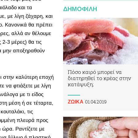
ιόλαδο και τα
ΔΗΜΟΦΙΛΗ
ε, με λίγη ζάχαρη, και
. Κανονικά θα πρέπει
ώρες, αλλά αν θέλουμε
 2-3 μέρες) θα τις
α μην αποξηραθούν
Πόσο καιρό μπορεί να
αι στην καλύτερη εποχή
διατηρηθεί το κρέας στην
κατάψυξη;
ε να φτιάξετε με λίγη
νάλογα με τι είδος
01.04.2019
ΖΩΙΚA
στη μέση ή σε τέταρτα,
κουταλάκι, τις
ομμένη πλευρά προς
½ ώρα. Ραντίζετε με
ένα ξύλινο ή πλαστικό