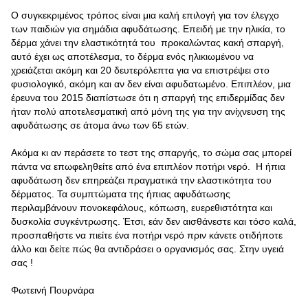
Ο συγκεκριμένος τρόπος είναι μια καλή επιλογή για τον έλεγχο
των παιδιών για σημάδια αφυδάτωσης. Επειδή με την ηλικία, το
δέρμα χάνει την ελαστικότητά του προκαλώντας κακή σπαργή,
αυτό έχει ως αποτέλεσμα, το δέρμα ενός ηλικιωμένου να
χρειάζεται ακόμη και 20 δευτερόλεπτα για να επιστρέψει στο
φυσιολογικό, ακόμη και αν δεν είναι αφυδατωμένο. Επιπλέον, μια
έρευνα του 2015 διαπίστωσε ότι η σπαργή της επιδερμίδας δεν
ήταν πολύ αποτελεσματική από μόνη της για την ανίχνευση της
αφυδάτωσης σε άτομα άνω των 65 ετών.
Ακόμα κι αν περάσετε το τεστ της σπαργής, το σώμα σας μπορεί
πάντα να επωφεληθείτε από ένα επιπλέον ποτήρι νερό. Η ήπια
αφυδάτωση δεν επηρεάζει πραγματικά την ελαστικότητα του
δέρματος. Τα συμπτώματα της ήπιας αφυδάτωσης
περιλαμβάνουν πονοκεφάλους, κόπωση, ευερεθιστότητα και
δυσκολία συγκέντρωσης. Έτσι, εάν δεν αισθάνεστε και τόσο καλά,
προσπαθήστε να πιείτε ένα ποτήρι νερό πριν κάνετε οτιδήποτε
άλλο και δείτε πώς θα αντιδράσει ο οργανισμός σας. Στην υγειά
σας !
Φωτεινή Πουρνάρα