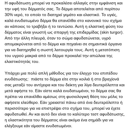
Η αφυδάτωση μπορεί να προκαλέσει αλλαγές στην εμφάνιση και
την υφή του δέρματός σας. Το δέρμα αποτελείται από περίπου
30% νερό, το οποίο το διατηρεί γεμάτο και ελαστικό. Το υγιές,
καλά ενυδατωμένο δέρμα θα επανέλθει στο κανονικό του σχήμα
αν κάποιος το τραβήξει ή το τεντώσει. Αυτή η ελαστική φύση του
δέρματος είναι γνωστή ως σπαργή της επιδερμίδας (skin turgor).
Από την άλλη πλευρά, όταν το σώμα αφυδατώνεται, υγρό
απομακρύνεται από το δέρμα και πηγαίνει σε σημαντικά όργανα
για να διατηρηθεί η σωστή λειτουργία τους. Αυτή η μετατόπιση
του υγρού μακριά από το δέρμα προκαλεί την απώλεια της
ελαστικότητάς του.
Υπάρχει μια πολύ απλή μέθοδος για τον έλεγχο του επιπέδου
ενυδάτωσης: πιάστε το δέρμα είτε στην κοιλιά ή στο βραχίονά
σας μεταξύ του αντίχειρα και του δείκτη για λίγα δευτερόλεπτα και
μετά αφήστε το. Εάν είστε καλά ενυδατωμένοι, το δέρμα σας θα
πρέπει να επανέλθει αμέσως στη φυσιολογική θέση του μόλις το
αφήσετε ελεύθερο. Εάν χρειαστεί πάνω από ένα δευτερόλεπτο ή
περισσότερο για να επιστρέψει στο σχήμα του, μπορεί να έχετε
αφυδατωθεί. Αν και αυτό δεν είναι το καλύτερο τεστ αφυδάτωσης,
η ελαστικότητα του δέρματος είναι ακόμα ένα σημάδι για να
ελέγξουμε εάν είμαστε ενυδατωμένοι.