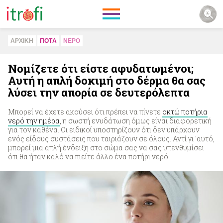
ΑΡΧΙΚΗ
ΠΟΤA
ΝΕΡΟ
Νομίζετε ότι είστε αφυδατωμένοι;
Αυτή η απλή δοκιμή στο δέρμα θα σας
λύσει την απορία σε δευτερόλεπτα
Μπορεί να έχετε ακούσει ότι πρέπει να πίνετε
οκτώ ποτήρια
νερό την ημέρα
, η σωστή ενυδάτωση όμως είναι διαφορετική
για τον καθένα. Οι ειδικοί υποστηρίζουν ότι δεν υπάρχουν
ενός είδους συστάσεις που ταιριάζουν σε όλους. Αντί γι 'αυτό,
μπορεί μια απλή ένδειξη στο σώμα σας να σας υπενθυμίσει
ότι θα ήταν καλό να πιείτε άλλο ένα ποτήρι νερό.