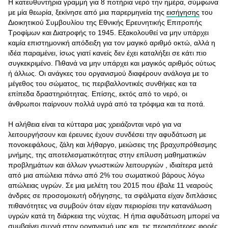
Η κατευθυντήρια γραμμή για 8 ποτήρια νερό την ημέρα, σύμφωνα
με μία θεωρία, ξεκίνησε από μια παρερμηνεία της
εισήγησης
του
Διοικητικού Συμβουλίου της Εθνικής Ερευνητικής Επιτροπής
Τροφίμων και Διατροφής το 1945. Εξακολουθεί να μην υπάρχει
καμία επιστημονική απόδειξη για τον μαγικό αριθμό οκτώ, αλλά η
ιδέα παραμένει, ίσως γιατί κανείς δεν έχει καταλήξει σε κάτι πιο
συγκεκριμένο. Πιθανά να μην υπάρχει και μαγικός αριθμός ούτως
ή άλλως. Οι ανάγκες του οργανισμού διαφέρουν ανάλογα με το
μέγεθος του σώματος, τις περιβαλλοντικές συνθήκες και τα
επίπεδα δραστηριότητας. Επίσης, εκτός από το νερό, οι
άνθρωποι παίρνουν πολλά υγρά από τα τρόφιμα και τα ποτά.
Η αλήθεια είναι τα κύτταρα μας χρειάζονται νερό για να
λειτουργήσουν και έρευνες έχουν συνδέσει την αφυδάτωση με
πονοκεφάλους, ζάλη και λήθαργο, μειώσεις της βραχυπρόθεσμης
μνήμης, της αποτελεσματικότητας στην επίλυση μαθηματικών
προβλημάτων και άλλων γνωστικών λειτουργιών , ιδιαίτερα μετά
από μια απώλεια πάνω από 2% του σωματικού βάρους λόγω
απώλειας υγρών. Σε μια μελέτη του 2015 που έβαλε 11 νεαρούς
άνδρες σε προσομοιωτή οδήγησης, τα σφάλματα είχαν διπλάσιες
πιθανότητες να συμβούν όταν είχαν περιορίσει την κατανάλωση
υγρών κατά τη διάρκεια της νύχτας. Η ήπια αφυδάτωση μπορεί να
συμβαίνει συχνά στον οργανισμό μας και, τις περισσότερες φορές,