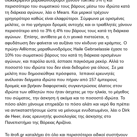
διακεκριμένοι μαραθωνοδρόμοι χάνουν τακτικά 5% ή και
περισσότερο του σωματικού τους βάρους μέσω του ιδρώτα κατά
τη διάρκεια αγώνων, λέει ο Mears. Και μερικοί τρέχουν
γρηγορότερο καθώς είναι ελαφρύτεροι. Σύμφωνα με ορισμένες
μελέτες, οι πιο γρήγοροι δρομείς αντοχής και οι τριαθλητές χάνουν
περισσότερο από το 3% ή 4% του βάρους τους κατά τη διάρκεια
αγώνων. Επίσης, αντίθετα με ό,τι γενικά πιστεύεται, η
αφυδάτωση δεν φαίνεται να αυξάνει τον κίνδυνο για κράμπες. Ο
πρώην Αιθίοπας μαραθωνοδρόμος Haile Gebrselassie έχασε το
10% του σωματικού βάρους του κατά τη διάρκεια ορισμένων
αγώνων, και παρόλα αυτά, έσπασε παγκόσμια ρεκόρ. Αλλά το
ποσοστό του ιδρώτα του δεν είναι δεδομένο για όλους. Σε μια
μελέτη που δημοσιεύθηκε πρόσφατα, Ισπανοί ερευνητές
ανέλυσαν δείγματα ιδρώτα που πήραν από 157 έμπειρους
δρομείς και βρήκαν διαφορετικές συγκεντρώσεις άλατος στον
ιδρώτα των αθλητών που ήταν άσχετες με την ηλικία, το μέγεθος
του σώματος, την άσκηση ή ακόμα και το ποσοστό ιδρώτα. Το
πόσο αλάτι χάνουμε επηρεάζει το πόσο αλάτι και νερό θα πρέπει
να αντικαταστήσουμε ώστε να μείνουμε ενυδατωμένοι, λέει ο Dirk
de Heer, ένας ερευνητής φυσιολογίας της άσκησης στο
Πανεπιστήμιο της Βόρειας Αριζόνα.
To itrofi.gr καταλήγει ότι όλο και περισσότεροι ειδικοί συστήνουν