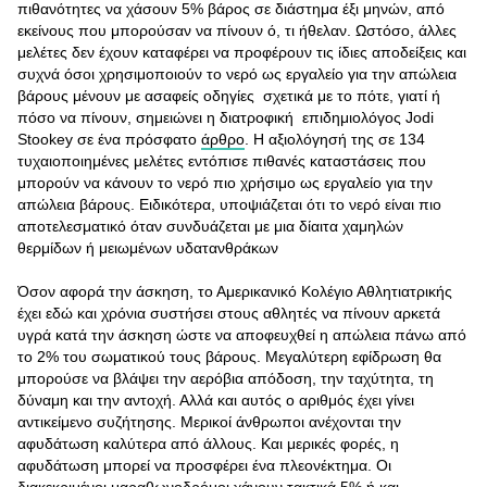
πιθανότητες να χάσουν 5% βάρος σε διάστημα έξι μηνών, από
εκείνους που μπορούσαν να πίνουν ό, τι ήθελαν. Ωστόσο, άλλες
μελέτες δεν έχουν καταφέρει να προφέρουν τις ίδιες αποδείξεις και
συχνά όσοι χρησιμοποιούν το νερό ως εργαλείο για την απώλεια
βάρους μένουν με ασαφείς οδηγίες σχετικά με το πότε, γιατί ή
πόσο να πίνουν, σημειώνει η διατροφική επιδημιολόγος Jodi
Stookey σε ένα πρόσφατο
άρθρο
. Η αξιολόγησή της σε 134
τυχαιοποιημένες μελέτες εντόπισε πιθανές καταστάσεις που
μπορούν να κάνουν το νερό πιο χρήσιμο ως εργαλείο για την
απώλεια βάρους. Ειδικότερα, υποψιάζεται ότι το νερό είναι πιο
αποτελεσματικό όταν συνδυάζεται με μια δίαιτα χαμηλών
θερμίδων ή μειωμένων υδατανθράκων
Όσον αφορά την άσκηση, το Αμερικανικό Κολέγιο Αθλητιατρικής
έχει εδώ και χρόνια συστήσει στους αθλητές να πίνουν αρκετά
υγρά κατά την άσκηση ώστε να αποφευχθεί η απώλεια πάνω από
το 2% του σωματικού τους βάρους. Μεγαλύτερη εφίδρωση θα
μπορούσε να βλάψει την αερόβια απόδοση, την ταχύτητα, τη
δύναμη και την αντοχή. Αλλά και αυτός ο αριθμός έχει γίνει
αντικείμενο συζήτησης. Μερικοί άνθρωποι ανέχονται την
αφυδάτωση καλύτερα από άλλους. Και μερικές φορές, η
αφυδάτωση μπορεί να προσφέρει ένα πλεονέκτημα. Οι