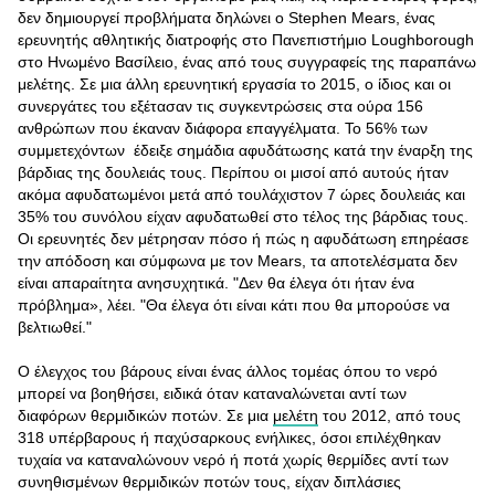
δεν δημιουργεί προβλήματα δηλώνει ο Stephen Mears, ένας
ερευνητής αθλητικής διατροφής στο Πανεπιστήμιο Loughborough
στο Ηνωμένο Βασίλειο, ένας από τους συγγραφείς της παραπάνω
μελέτης. Σε μια άλλη ερευνητική εργασία το 2015, ο ίδιος και οι
συνεργάτες του εξέτασαν τις συγκεντρώσεις στα ούρα 156
ανθρώπων που έκαναν διάφορα επαγγέλματα. Το 56% των
συμμετεχόντων έδειξε σημάδια αφυδάτωσης κατά την έναρξη της
βάρδιας της δουλειάς τους. Περίπου οι μισοί από αυτούς ήταν
ακόμα αφυδατωμένοι μετά από τουλάχιστον 7 ώρες δουλειάς και
35% του συνόλου είχαν αφυδατωθεί στο τέλος της βάρδιας τους.
Οι ερευνητές δεν μέτρησαν πόσο ή πώς η αφυδάτωση επηρέασε
την απόδοση και σύμφωνα με τον Mears, τα αποτελέσματα δεν
είναι απαραίτητα ανησυχητικά. "Δεν θα έλεγα ότι ήταν ένα
πρόβλημα», λέει. "Θα έλεγα ότι είναι κάτι που θα μπορούσε να
βελτιωθεί."
Ο έλεγχος του βάρους είναι ένας άλλος τομέας όπου το νερό
μπορεί να βοηθήσει, ειδικά όταν καταναλώνεται αντί των
διαφόρων θερμιδικών ποτών. Σε μια
μελέτη
του 2012, από τους
318 υπέρβαρους ή παχύσαρκους ενήλικες, όσοι επιλέχθηκαν
τυχαία να καταναλώνουν νερό ή ποτά χωρίς θερμίδες αντί των
συνηθισμένων θερμιδικών ποτών τους, είχαν διπλάσιες