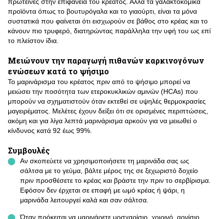
πρωτεΐνες στην επιφάνεια του κρέατος. Αλλά τα γαλακτοκομικά
προϊόντα όπως το βουτυρόγαλα και το γιαούρτι, είναι τα μόνα
συστατικά που φαίνεται ότι εισχωρούν σε βάθος στο κρέας και το
κάνουν πιο τρυφερό, διατηρώντας παράλληλα την υφή του ως επί
το πλείστον ίδια.
Μειώνουν την παραγωγή πιθανών καρκινογόνων
ενώσεων κατά το ψήσιμο
Το μαρινάρισμα του κρέατος πριν από το ψήσιμο μπορεί να
μειώσει την ποσότητα των ετεροκυκλικών αμινών (HCAs) που
μπορούν να σχηματιστούν όταν εκτεθεί σε υψηλές θερμοκρασίες
μαγειρέματος. Μελέτες έχουν δείξει ότι σε ορισμένες περιπτώσεις,
ακόμη και για λίγα λεπτά μαρινάρισμα αρκούν για να μειωθεί ο
κίνδυνος κατά 92 έως 99%.
Συμβουλές
Αν σκοπεύετε να χρησιμοποιήσετε τη μαρινάδα σας ως
σάλτσα με το γεύμα, βάλτε μέρος της σε ξεχωριστό δοχείο
πριν προσθέσετε το κρέας και βράστε την πριν το σερβίρισμα.
Εφόσον δεν έρχεται σε επαφή με ωμό κρέας ή ψάρι, η
μαρινάδα λειτουργεί καλά και σαν σάλτσα.
Όταν πρόκειται να μαρινάρετε μοσχαρίσιο, χοιρινό, αρνίσιο