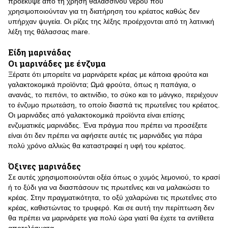
προέκυψε από τη χρήση θαλασσινού νερού που
χρησιμοποιούνταν για τη διατήρηση του κρέατος καθώς δεν
υπήρχαν ψυγεία. Οι ρίζες της λέξης προέρχονται από τη λατινική
λέξη της θάλασσας mare.
Είδη μαρινάδας
Οι μαρινάδες με ένζυμα
Ξέρατε ότι μπορείτε να μαρινάρετε κρέας με κάποια φρούτα και
γαλακτοκομικά προϊόντα; Ωμά φρούτα, όπως η παπάγια, ο
ανανάς, το πεπόνι, το ακτινίδιο, το σύκο και το μάνγκο, περιέχουν
το ένζυμο πρωτεάση, το οποίο διασπά τις πρωτεΐνες του κρέατος.
Οι μαρινάδες από γαλακτοκομικά προϊόντα είναι επίσης
ενζυματικές μαρινάδες. Ένα πράγμα που πρέπει να προσέξετε
είναι ότι δεν πρέπει να αφήσετε αυτές τις μαρινάδες για πάρα
πολύ χρόνο αλλιώς θα καταστραφεί η υφή του κρέατος.
Όξινες μαρινάδες
Σε αυτές χρησιμοποιούνται οξέα όπως ο χυμός λεμονιού, το κρασί
ή το ξύδι για να διασπάσουν τις πρωτεΐνες και να μαλακώσει το
κρέας. Στην πραγματικότητα, το οξύ χαλαρώνει τις πρωτεΐνες στο
κρέας, καθιστώντας το τρυφερό. Και σε αυτή την περίπτωση δεν
θα πρέπει να μαρινάρετε για πολύ ώρα γιατί θα έχετε τα αντίθετα