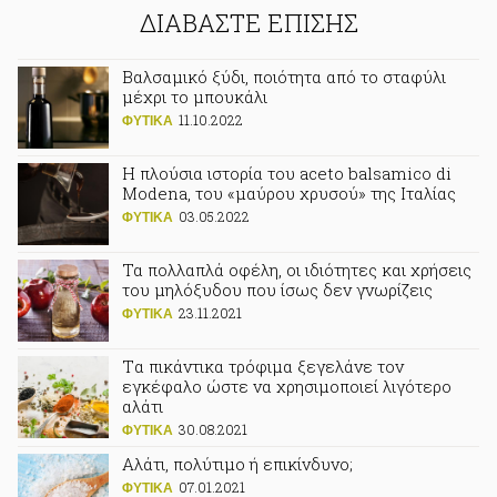
ΔΙΑΒΑΣΤΕ ΕΠΙΣΗΣ
Βαλσαμικό ξύδι, ποιότητα από το σταφύλι
μέχρι το μπουκάλι
11.10.2022
ΦΥΤΙΚA
Η πλούσια ιστορία του aceto balsamico di
Modena, του «μαύρου χρυσού» της Ιταλίας
03.05.2022
ΦΥΤΙΚA
Τα πολλαπλά οφέλη, οι ιδιότητες και χρήσεις
του μηλόξυδου που ίσως δεν γνωρίζεις
23.11.2021
ΦΥΤΙΚA
Tα πικάντικα τρόφιμα ξεγελάνε τον
εγκέφαλο ώστε να χρησιμοποιεί λιγότερο
αλάτι
30.08.2021
ΦΥΤΙΚA
Αλάτι, πολύτιμο ή επικίνδυνο;
07.01.2021
ΦΥΤΙΚA