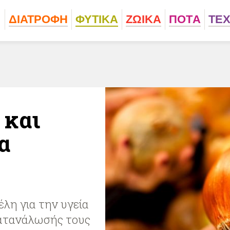
ΔΙΑΤΡΟΦΗ
ΦΥΤΙΚA
ΖΩΙΚA
ΠΟΤA
ΤΕ
 και
α
λη για την υγεία
κατανάλωσής τους