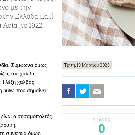
ένο με την
στην Ελλάδα μαζί
Ασία, το 1922.
Τρίτη, 10 Μαρτίου 2020
 Ινδία. Σύμφωνα όμως
ρίζες του χαλβά
 Η λέξη χαλβάς
 hulw, που σημαίνει
 είναι ο σησαμοπολτός
SHARES:
0
ζάχαρη.
η συνέχεια όμως,