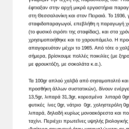
έφτιαξαν στην αρχή μικρά εργαστήρια παρα
στη Θεσσαλονίκη και στον Πειραιά. Το 1936, 
σταφιδοπαραγωγοί, επεβλήθη η παραγωγή χ
(το φυσικό σιρόπι της σταφίδας), και στα χρό
χρησιμοποιήθηκε και το χαρουπόμελο. Η πρ
απαγορευόταν μέχρι το 1965. Από τότε ο χαλβ
σήμερα, βρίσκουμε πολλές ποικιλίες (με ξηρο
με φρουκτόζη, με σοκολάτα κ.α.).
Τα 100gr απλού χαλβά από σησαμοπολτό και
προσθήκη άλλων συστατικών), δίνουν ενέργει
13,5gr, λιπαρά 31,3gr, κορεσμένα λιπαρά 0gr
φυτικές ίνες 0gr, νάτριο 0gr, χοληστερόλη 0g
λιπαρά, δηλαδή κυρίως μονοακόρεστα και π
ταχίνι. Περιέχει πρωτεΐνες υψηλής βιολογικής 