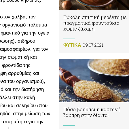
εριόδους νηστείας.
Εύκολη σπιτική μερέντα με
 στον χαλβά, τον
πραγματικά φουντούκια,
ν οργανισμό πολύτιμα
χωρίς ζάχαρη
ημαντικό για την υγεία
ρωσης), σιδήρου
09.07.2021
ΦΥΤΙΚA
αιμοσφαιρίων, για τον
την σωματική και
ν φροντίδα της
ηψη αρρυθμίας και
υνα του οργανισμού),
ό και την διατήρηση
άλλει στην καλή
ίου και σεληνίου (που
Πόσο βοηθάει η καστανή
οηθάει στην μείωση των
ζάχαρη στην δίαιτα;
 απαραίτητο για την