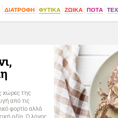
ΔΙΑΤΡΟΦΗ
ΦΥΤΙΚA
ΖΩΙΚA
ΠΟΤA
ΤΕ
νι,
λη
ς χώρες της
γή από τις
ικό φορτίο αλλά
ική αξία. Ο λόγος