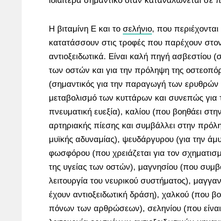
ιδιαίτερα σημαντικό όταν καταναλώνεται σε π
Η βιταμίνη Ε και το
σελήνιο
, που περιέχονται
κατατάσσουν στις τροφές που παρέχουν στο
αντιοξειδωτικά. Είναι καλή πηγή ασβεστίου (σ
των οστών και για την πρόληψη της οστεοπό
(σημαντικός για την παραγωγή των ερυθρών 
μεταβολισμό των κυττάρων και συνεπώς για 
πνευματική ευεξία), καλίου (που βοηθάει στη
αρτηριακής πίεσης και συμβάλλει στην πρόλ
μυϊκής αδυναμίας), ψευδάργυρου (για την άμ
φωσφόρου (που χρειάζεται για τον σχηματισμ
της υγείας των οστών), μαγνησίου (που συμβ
λειτουργία του νευρικού συστήματος), μαγγαν
έχουν αντιοξειδωτική δράση), χαλκού (που β
πόνων των αρθρώσεων), σεληνίου (που είναι