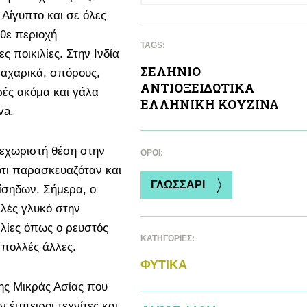
 Αίγυπτο και σε όλες
άθε περιοχή
TAGS:
 ποικιλίες. Στην Ινδία
ΣΕΛΗΝΙΟ
παχαρικά, σπόρους,
ΑΝΤΙΟΞΕΙΔΩΤΙΚA
ρές ακόμα και γάλα
ΕΛΛΗΝΙΚΗ ΚΟΥΖΙΝΑ
va.
ξεχωριστή θέση στην
ΌΡΟΙ:
ότι παρασκευαζόταν και
ΓΛΩΣΣΑΡΙ
βίσηδων. Σήμερα, ο
ιλές γλυκό στην
ιλίες όπως ο ρευστός
ΚΑΤΗΓΟΡΙΕΣ:
ι πολλές άλλες.
ΦΥΤΙΚA
ης Μικράς Ασίας που
 έμπειροι τεχνίτες και