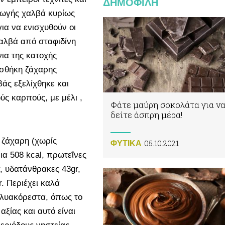
ΔΗΜΟΦΙΛΗ
γωγής χαλβά κυρίως
για να ενισχυθούν οι
αλβά από σταφιδίνη
νια της κατοχής
οσθήκη ζάχαρης
άς εξελίχθηκε και
ύς καρπούς, με μέλι ,
Φάτε μαύρη σοκολάτα για ν
δείτε άσπρη μέρα!
 ζάχαρη (χωρίς
05.10.2021
ΦΥΤΙΚA
α 508 kcal, πρωτεΐνες
, υδατάνθρακες 43gr,
r. Περιέχει καλά
ολυακόρεστα, όπως το
αξίας και αυτό είναι