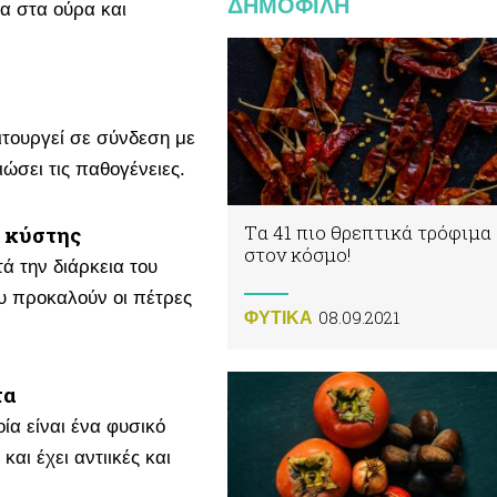
ΔΗΜΟΦΙΛΗ
τα στα ούρα και
ιτουργεί σε σύνδεση με
ιώσει τις παθογένειες.
Tα 41 πιο θρεπτικά τρόφιμα
υ κύστης
στον κόσμο!
τά την διάρκεια του
υ προκαλούν οι πέτρες
08.09.2021
ΦΥΤΙΚA
τα
οία είναι ένα φυσικό
και έχει αντιικές και