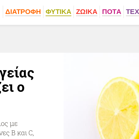
ΔΙΑΤΡΟΦΗ
ΦΥΤΙΚA
ΖΩΙΚA
ΠΟΤA
ΤΕ
γείας
ει ο
ιος με
ες B και C,