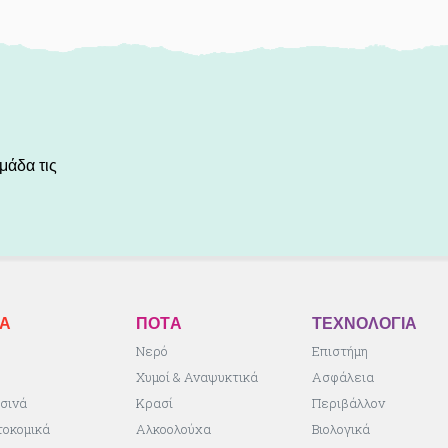
μάδα τις
ΚA
ΠΟΤA
ΤΕΧΝΟΛΟΓΙΑ
ς
Νερό
Επιστήμη
Χυμοί & Αναψυκτικά
Ασφάλεια
σινά
Κρασί
Περιβάλλον
τοκομικά
Αλκοολούχα
Βιολογικά