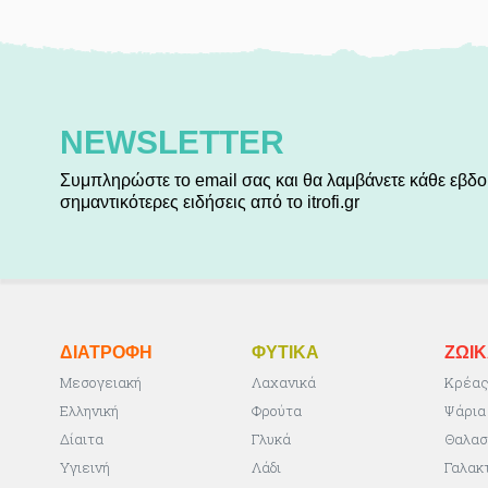
NEWSLETTER
Συμπληρώστε το email σας και θα λαμβάνετε κάθε εβδο
σημαντικότερες ειδήσεις από το itrofi.gr
ΔΙΑΤΡΟΦΗ
ΦΥΤΙΚA
ΖΩΙ
Μεσογειακή
Λαχανικά
Κρέα
Ελληνική
Φρούτα
Ψάρια
Δίαιτα
Γλυκά
Θαλασ
Υγιεινή
Λάδι
Γαλακ