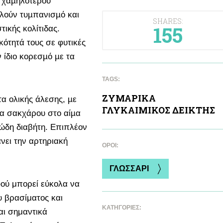
 χαµηλότερου
αλούν τυµπανισµό και
SHARES:
155
ικής κολίτιδας.
κότητά τους σε φυτικές
 ίδιο κορεσµό µε τα
TAGS:
ΖΥΜΑΡΙΚA
τα ολικής άλεσης, µε
ΓΛΥΚΑΙΜΙΚΟΣ ΔΕΙΚΤΗΣ
α σακχάρου στο αίµα
ρώδη διαβήτη. Επιπλέον
άνει την αρτηριακή
ΌΡΟΙ:
ΓΛΩΣΣΑΡΙ
φού μπορεί εύκολα να
υ βρασίματος και
ΚΑΤΗΓΟΡΙΕΣ:
αι σημαντικά