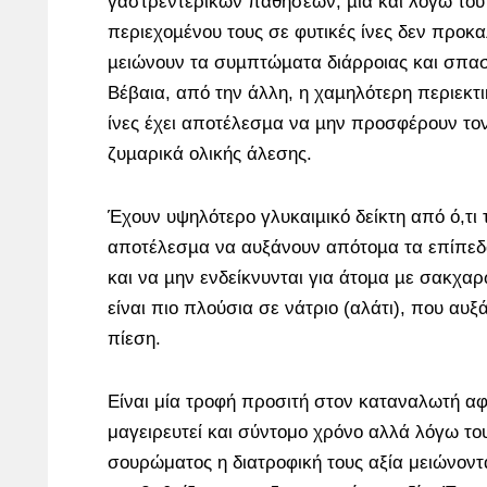
γαστρεντερικών παθήσεων, µια και λόγω του
περιεχοµένου τους σε φυτικές ίνες δεν προκ
µειώνουν τα συµπτώµατα διάρροιας και σπαστ
Βέβαια, από την άλλη, η χαµηλότερη περιεκτι
ίνες έχει αποτέλεσµα να µην προσφέρουν τον
ζυµαρικά ολικής άλεσης.
Έχουν υψηλότερο γλυκαιµικό δείκτη από ό,τι 
αποτέλεσµα να αυξάνουν απότοµα τα επίπεδ
και να µην ενδείκνυνται για άτοµα µε σακχα
είναι πιο πλούσια σε νάτριο (αλάτι), που αυξ
πίεση.
Είναι μία τροφή προσιτή στον καταναλωτή α
μαγειρευτεί και σύντομο χρόνο αλλά λόγω το
σουρώματος η διατροφική τους αξία μειώνοντ