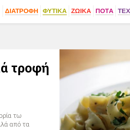
ΔΙΑΤΡΟΦΗ
ΦΥΤΙΚA
ΖΩΙΚA
ΠΟΤA
ΤΕ
κά τροφή
ορία τω
λά από τα