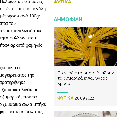
ι Πολωνοί επιστήμονες
ΦΥΤΙΚA
ού, ένα φυτό με μεγάλη
 μέτρησαν ανά 100gr
ΔΗΜΟΦΙΛΗ
τητα του
 την κατανάλωσή τους
ότητα φύλλων, που
 ήταν αρκετά χαμηλές
χει μόνο ο
Το νερό στο οποίο βράζουν
μαγειρέματος της
τα ζυμαρικά είναι υγρός
παρατηρήθηκε
χρυσός!
 ζυμαρικά λιγότερο
 ζυμαρικά, που τα
26.09.2022
ΦΥΤΙΚA
ο ζυμαρικό αλλά μπήκε
φή φρέσκιας σάλτσας.