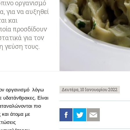
ώπινο οργανισμό
, για να αυξηθεί
αι και
ποία προσδίδουν
τατικά για τον
η γεύση τους.
Δευτέρα, 10 Ιανουαρίου 2022
τον οργανισµό λόγω
ε υδατάνθρακες. Eίναι
αταναλώνονται πιο
 και άτοµα µε
πτώσεις