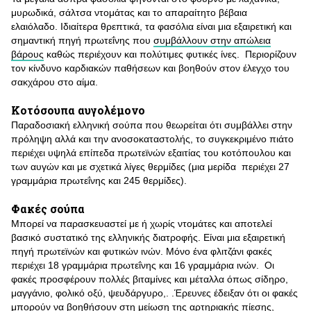
μυρωδικά, σάλτσα ντομάτας και το απαραίτητο βέβαια
ελαιόλαδο. Ιδιαίτερα θρεπτικά, τα φασόλια είναι μια εξαιρετική και
σημαντική πηγή πρωτεΐνης που
συμβάλλουν στην απώλεια
βάρους
καθώς περιέχουν και πολύτιμες φυτικές ίνες. Περιορίζουν
τον κίνδυνο καρδιακών παθήσεων και βοηθούν στον έλεγχο του
σακχάρου στο αίμα.
Κοτόσουπα αυγολέμονο
Παραδοσιακή ελληνική σούπα που θεωρείται ότι συμβάλλει στην
πρόληψη αλλά και την ανοσοκαταστολής, το συγκεκριμένο πιάτο
περιέχει υψηλά επίπεδα πρωτεϊνών εξαιτίας του κοτόπουλου και
των αυγών και με σχετικά λίγες θερμίδες (μια μερίδα περιέχει 27
γραμμάρια πρωτεΐνης και 245 θερμίδες).
Φακές σούπα
Μπορεί να παρασκευαστεί με ή χωρίς ντομάτες και αποτελεί
βασικό συστατικό της ελληνικής διατροφής. Είναι μια εξαιρετική
πηγή πρωτεϊνών και φυτικών ινών. Μόνο ένα φλιτζάνι φακές
περιέχει 18 γραμμάρια πρωτεΐνης και 16 γραμμάρια ινών. Οι
φακές προσφέρουν πολλές βιταμίνες και μέταλλα όπως σίδηρο,
μαγγάνιο, φολικό οξύ, ψευδάργυρο,. .Έρευνες έδειξαν ότι οι φακές
μπορούν να βοηθήσουν στη μείωση της αρτηριακής πίεσης,