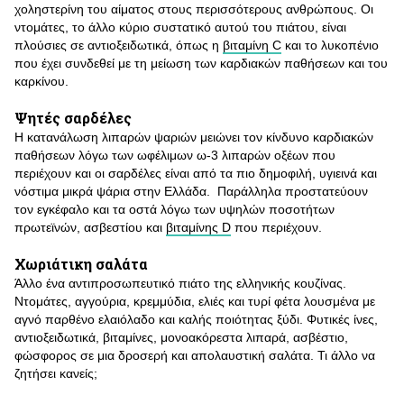
χοληστερίνη του αίματος στους περισσότερους ανθρώπους. Οι
ντομάτες, το άλλο κύριο συστατικό αυτού του πιάτου, είναι
πλούσιες σε αντιοξειδωτικά, όπως η
βιταμίνη C
και το λυκοπένιο
που έχει συνδεθεί με τη μείωση των καρδιακών παθήσεων και του
καρκίνου.
Ψητές σαρδέλες
Η κατανάλωση λιπαρών ψαριών μειώνει τον κίνδυνο καρδιακών
παθήσεων λόγω των ωφέλιμων ω-3 λιπαρών οξέων που
περιέχουν και οι σαρδέλες είναι από τα πιο δημοφιλή, υγιεινά και
νόστιμα μικρά ψάρια στην Ελλάδα. Παράλληλα προστατεύουν
τον εγκέφαλο και τα οστά λόγω των υψηλών ποσοτήτων
πρωτεϊνών, ασβεστίου και
βιταμίνης D
που περιέχουν.
Χωριάτικη σαλάτα
Άλλο ένα αντιπροσωπευτικό πιάτο της ελληνικής κουζίνας.
Ντομάτες, αγγούρια, κρεμμύδια, ελιές και τυρί φέτα λουσμένα με
αγνό παρθένο ελαιόλαδο και καλής ποιότητας ξύδι. Φυτικές ίνες,
αντιοξειδωτικά, βιταμίνες, μονοακόρεστα λιπαρά, ασβέστιο,
φώσφορος σε μια δροσερή και απολαυστική σαλάτα. Τι άλλο να
ζητήσει κανείς;