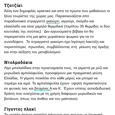
Τζατζίκι
Άλλη ένα δημοφιλές ορεκτικό και από τα πρώτα που μαθαίνουν οι
ξένοι τουρίστες της χώρας μας. Παρασκευάζεται από
παραδοσιακό στραγγιστό
γιαούρτι
, αγγούρι, σκόρδο και
ελαιόλαδο και είναι χαμηλό θερμιδικά (περίπου 35 θερμίδες οι δύο
κουταλιές της σούπας). Δεν εγγυούμαστε βέβαια ότι θα
περιοριστείτε στη μια φέτα χωριάτικου ψωμιού για να το
συνοδέψετε. Το στραγγιστό γιαούρτι έχει λιγότερη λακτόζη και
περισσότερες πρωτεΐνες, συμβάλλοντας στη μείωση της όρεξης
και στην αύξηση του μεταβολισμού .
Ντολμαδάκια
Λίγο μπελαλίδικα στην προετοιμασία τους, τα γεμιστά με ρύζι και
μυρωδικά αμπελόφυλλα, προσφέρουν μια πραγματική γεύση
Ελλάδας. Η γέμιση ποικίλλει στο κάθε μέρος και μπορεί να
περιέχει και κιμά. Τα αμπελόφυλλα έχουν υψηλή περιεκτικότητα
σε φυτικές ίνες και
βιταμίνες Α
και Κ. Έχουν επίσης αντιοξειδωτική
δράση που ενισχύεται με τη χρήση διάφορων μυρωδικών και
βοτάνων, όπως του άνιθου και του μαϊντανού.
Γίγαντες πλακί
Τα μεγάλα άσπρα φασόλια ψήνονται στο φούρνο με λαχανικά,