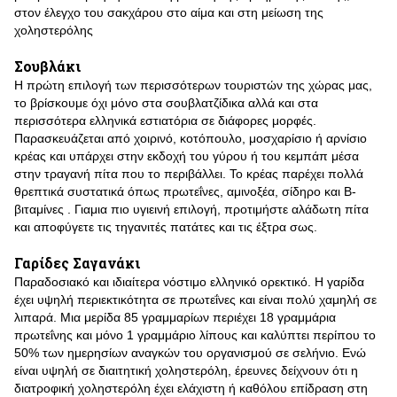
στον έλεγχο του σακχάρου στο αίμα και στη μείωση της
χοληστερόλης
Σουβλάκι
Η πρώτη επιλογή των περισσότερων τουριστών της χώρας μας,
το βρίσκουμε όχι μόνο στα σουβλατζίδικα αλλά και στα
περισσότερα ελληνικά εστιατόρια σε διάφορες μορφές.
Παρασκευάζεται από χοιρινό, κοτόπουλο, μοσχαρίσιο ή αρνίσιο
κρέας και υπάρχει στην εκδοχή του γύρου ή του κεμπάπ μέσα
στην τραγανή πίτα που το περιβάλλει. Το κρέας παρέχει πολλά
θρεπτικά συστατικά όπως πρωτεΐνες, αμινοξέα, σίδηρο και Β-
βιταμίνες . Γιαμια πιο υγιεινή επιλογή, προτιμήστε αλάδωτη πίτα
και αποφύγετε τις τηγανιτές πατάτες και τις έξτρα σως.
Γαρίδες Σαγανάκι
Παραδοσιακό και ιδιαίτερα νόστιμο ελληνικό ορεκτικό. Η γαρίδα
έχει υψηλή περιεκτικότητα σε πρωτεΐνες και είναι πολύ χαμηλή σε
λιπαρά. Μια μερίδα 85 γραμμαρίων περιέχει 18 γραμμάρια
πρωτεΐνης και μόνο 1 γραμμάριο λίπους και καλύπτει περίπου το
50% των ημερησίων αναγκών του οργανισμού σε σελήνιο. Ενώ
είναι υψηλή σε διαιτητική χοληστερόλη, έρευνες δείχνουν ότι η
διατροφική χοληστερόλη έχει ελάχιστη ή καθόλου επίδραση στη