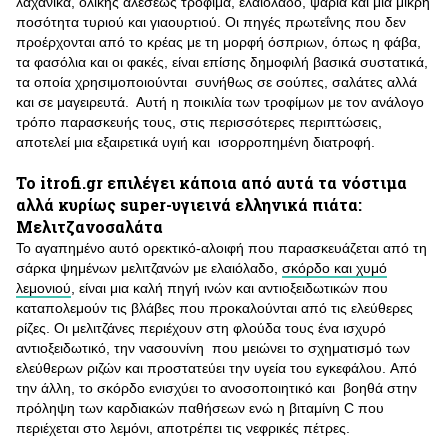
λαχανικά, ολικής αλέσεως τρόφιμα, ελαιόλαδο, ψάρια και μια μικρή
ποσότητα τυριού και γιαουρτιού. Οι πηγές πρωτεΐνης που δεν
προέρχονται από το κρέας με τη μορφή όσπριων, όπως η φάβα,
τα φασόλια και οι φακές, είναι επίσης δημοφιλή βασικά συστατικά,
τα οποία χρησιμοποιούνται συνήθως σε σούπες, σαλάτες αλλά
και σε μαγειρευτά. Αυτή η ποικιλία των τροφίμων με τον ανάλογο
τρόπο παρασκευής τους, στις περισσότερες περιπτώσεις,
αποτελεί μια εξαιρετικά υγιή και ισορροπημένη διατροφή.
Το itrofi.gr επιλέγει κάποια από αυτά τα νόστιμα
αλλά κυρίως super-υγιεινά ελληνικά πιάτα:
Μελιτζανοσαλάτα
Το αγαπημένο αυτό ορεκτικό-αλοιφή που παρασκευάζεται από τη
σάρκα ψημένων μελιτζανών με ελαιόλαδο,
σκόρδο και χυμό
λεμονιού
, είναι μια καλή πηγή ινών και αντιοξειδωτικών που
καταπολεμούν τις βλάβες που προκαλούνται από τις ελεύθερες
ρίζες. Οι μελιτζάνες περιέχουν στη φλούδα τους ένα ισχυρό
αντιοξειδωτικό, την νασουνίνη που μειώνει το σχηματισμό των
ελεύθερων ριζών και προστατεύει την υγεία του εγκεφάλου. Από
την άλλη, το σκόρδο ενισχύει το ανοσοποιητικό και βοηθά στην
πρόληψη των καρδιακών παθήσεων ενώ η βιταμίνη C που
περιέχεται στο λεμόνι, αποτρέπει τις νεφρικές πέτρες.