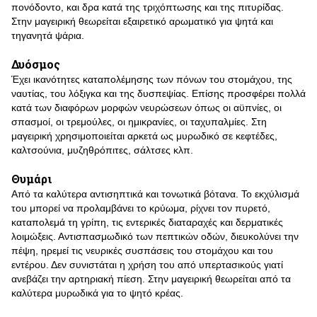
πονόδοντο, και δρα κατά της τριχόπτωσης και της πιτυρίδας.
Στην μαγειρική θεωρείται εξαιρετικό αρωματικό για ψητά και
τηγανητά ψάρια.
Δυόσμος
Έχει ικανότητες καταπολέμησης των πόνων του στομάχου, της
ναυτίας, του λόξιγκα και της δυσπεψίας. Επίσης προσφέρει πολλά
κατά των διαφόρων μορφών νευρώσεων όπως οι αϋπνίες, οι
σπασμοί, οι τρεμούλες, οι ημικρανίες, οι ταχυπαλμίες. Στη
μαγειρική χρησιμοποιείται αρκετά ως μυρωδικό σε κεφτέδες,
καλτσούνια, μυζηθρόπιτες, σάλτσες κλπ.
Θυμάρι
Από τα καλύτερα αντισηπτικά και τονωτικά βότανα. Το εκχύλισμά
του μπορεί να προλαμβάνει το κρύωμα, ρίχνει τον πυρετό,
καταπολεμά τη γρίπη, τις εντερικές διαταραχές και δερματικές
λοιμώξεις. Αντισπασμωδικό των πεπτικών οδών, διευκολύνει την
πέψη, ηρεμεί τις νευρικές συσπάσεις του στομάχου και του
εντέρου. Δεν συνιστάται η χρήση του από υπερτασικούς γιατί
ανεβάζει την αρτηριακή πίεση. Στην μαγειρική θεωρείται από τα
καλύτερα μυρωδικά για το ψητό κρέας.