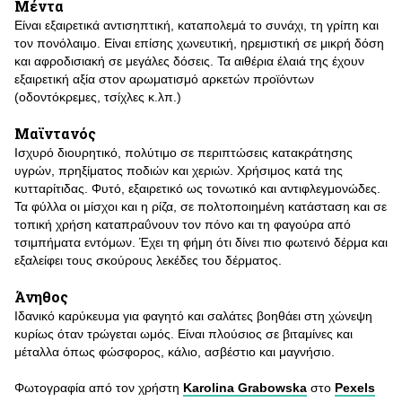
Μέντα
Είναι εξαιρετικά αντισηπτική, καταπολεμά το συνάχι, τη γρίπη και
τον πονόλαιμο. Είναι επίσης χωνευτική, ηρεμιστική σε μικρή δόση
και αφροδισιακή σε μεγάλες δόσεις. Τα αιθέρια έλαιά της έχουν
εξαιρετική αξία στον αρωματισμό αρκετών προϊόντων
(οδοντόκρεμες, τσίχλες κ.λπ.)
Μαϊντανός
Ισχυρό διουρητικό, πολύτιμο σε περιπτώσεις κατακράτησης
υγρών, πρηξίματος ποδιών και χεριών. Χρήσιμος κατά της
κυτταρίτιδας. Φυτό, εξαιρετικό ως τονωτικό και αντιφλεγμονώδες.
Τα φύλλα οι μίσχοι και η ρίζα, σε πολτοποιημένη κατάσταση και σε
τοπική χρήση καταπραΰνουν τον πόνο και τη φαγούρα από
τσιμπήματα εντόμων. Έχει τη φήμη ότι δίνει πιο φωτεινό δέρμα και
εξαλείφει τους σκούρους λεκέδες του δέρματος.
Άνηθος
Ιδανικό καρύκευμα για φαγητό και σαλάτες βοηθάει στη χώνεψη
κυρίως όταν τρώγεται ωμός. Είναι πλούσιος σε βιταμίνες και
μέταλλα όπως φώσφορος, κάλιο, ασβέστιο και μαγνήσιο.
Φωτογραφία από τον χρήστη
Karolina Grabowska
στο
Pexels