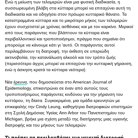
Ενώ η μείωση των τελομερών είναι μια φυσική διαδικασία, η
συσσωρευμένη βλάβη στα κύτταρα μπορεί να επιταχύνει αυτή τη
διαδικασία και να οδηγήσει στον πρόωρο κυτταρικό θάνατο. Τα
κατεστραμμένα κύτταρα και το μικρότερο μήκος των τελομερών
έχουν συσχετιστεί με χρόνιες ασθένειες και με τον καρκίνο. Μερικοί
από τους παράγοντες που βλάπτουν τα κύτταρα είναι
περιβαλλοντικοί και τροποποιήσιμοι, πράγμα που σημαίνει ότι
μπορούμε να κάνουμε κάτι γι 'αυτό. Οι παράγοντες αυτοί
περιλαμβάνουν τη διατροφή, την έκθεση σε υπεριώδη
ακτινοβολία, την κατανάλωση αλκοόλ και τον τρόπο ζωής
(περισσότερο άγχος μπορεί να επιταχύνει την κυτταρική γήρανση,
ενώ η άσκηση κρατά τα κύτταρα νεότερα).
Νέα
έρευνα
, που δημοσιεύεται στο Αmerican Journal of
Epidemiology, επικεντρώνει σε έναν από αυτούς τους
τροποποιήσιμους παράγοντες κινδύνου για την γήρανση του
κυττάρου, τη δίαιτα. Συγκεκριμένα, μια ομάδα ερευνητών με
επικεφαλής την Cindy Leung, καθηγήτρια διατροφικών επιστημών
στη Σχολή Δημόσιας Υγείας Ann Arbor του Πανεπιστημίου του
Michigan, βρήκε μια σχέση μεταξύ της διατήρησης μιας υγιεινής
διατροφής και του μήκους των τελομερών.
Τι πρέπει να περιλαμβάνει μια υγιεινή διατροφή