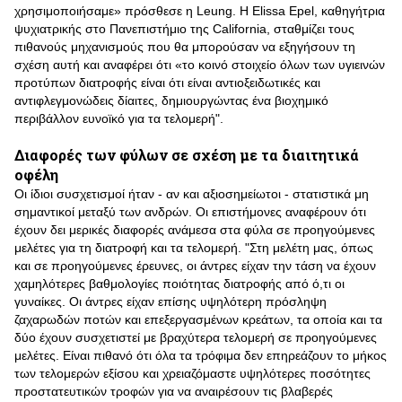
χρησιμοποιήσαμε» πρόσθεσε η Leung. H Εlissa Epel, καθηγήτρια
ψυχιατρικής στο Πανεπιστήμιο της California, σταθμίζει τους
πιθανούς μηχανισμούς που θα μπορούσαν να εξηγήσουν τη
σχέση αυτή και αναφέρει ότι «το κοινό στοιχείο όλων των υγιεινών
προτύπων διατροφής είναι ότι είναι αντιοξειδωτικές και
αντιφλεγμονώδεις δίαιτες, δημιουργώντας ένα βιοχημικό
περιβάλλον ευνοϊκό για τα τελομερή".
Διαφορές των φύλων σε σχέση με τα διαιτητικά
οφέλη
Οι ίδιοι συσχετισμοί ήταν - αν και αξιοσημείωτοι - στατιστικά μη
σημαντικοί μεταξύ των ανδρών. Οι επιστήμονες αναφέρουν ότι
έχουν δει μερικές διαφορές ανάμεσα στα φύλα σε προηγούμενες
μελέτες για τη διατροφή και τα τελομερή. "Στη μελέτη μας, όπως
και σε προηγούμενες έρευνες, οι άντρες είχαν την τάση να έχουν
χαμηλότερες βαθμολογίες ποιότητας διατροφής από ό,τι οι
γυναίκες. Οι άντρες είχαν επίσης υψηλότερη πρόσληψη
ζαχαρωδών ποτών και επεξεργασμένων κρεάτων, τα οποία και τα
δύο έχουν συσχετιστεί με βραχύτερα τελομερή σε προηγούμενες
μελέτες. Είναι πιθανό ότι όλα τα τρόφιμα δεν επηρεάζουν το μήκος
των τελομερών εξίσου και χρειαζόμαστε υψηλότερες ποσότητες
προστατευτικών τροφών για να αναιρέσουν τις βλαβερές