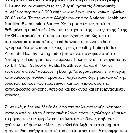
Η Leung και οι συνεργάτες της διερεύνησαν τις διατροφικές
συνήθειες περίπου 5.000 ενήλικων ανδρών και γυναικών ηλικίας
20-65 ετών. Τα στοιχεία συλλέχθηκαν από το National Health and
Nutrition Examination Survey. Χρησιμοποιώντας αυτά τα
δεδομένα, η ομάδα αξιολόγησε την τήρηση της μεσογειακής ή της
DASH διατροφής από τους συμμετέχοντες καθώς και τα
αποτελέσματα που πέτυχε ο κάθε ένας σύμφωνα με δύο
έγκυρους διατροφικούς δείκτες υγείας (Healthy Eating Index-
Alternate Healthy Eating Index) που αναπτύχθηκαν από το
Υπουργείο Γεωργίας των Ηνωμένων Πολιτειών σε συνεργασία με
το Τ.Η. Chan School of Public Health του Harvard. “Και οι
τέσσερις δίαιτες,” αναφέρει η Leung, "υπογραμμίζουν την ανάγκη
κατανάλωσης πολλών φρούτων, λαχανικών, δημητριακών ολικής
αλέσεως και φυτικών πρωτεϊνών και τον περιορισμό της
κατανάλωσης ζάχαρης, νατρίου και κόκκινου και επεξεργασμένου
κρέατος".
Συνολικά, η έρευνα έδειξε ότι όσο πιο πολύ ακολουθεί κάποιος
κάποιο από αυτά τα διατροφικά πλάνα, τόσο μεγαλύτερο είναι και
το μήκος των τελομερών και μειώνεται ο κίνδυνος σοβαρών
χρόνιων παθήσεων. «Μας προκαλεί έκπληξη ότι τα ευρήματα
ήταν τα ίδια ανεξάρτητα από τον δείκτη ποιότητας διατροφής που