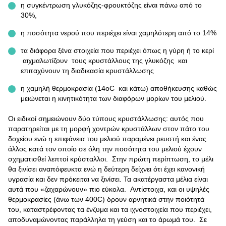
η συγκέντρωση γλυκόζης-φρουκτόζης είναι πάνω από το
30%,
η ποσότητα νερού που περιέχει είναι χαμηλότερη από το 14%
τα διάφορα ξένα στοιχεία που περιέχει όπως η γύρη ή το κερί
αιχμαλωτίζουν τους κρυστάλλους της γλυκόζης και
επιταχύνουν τη διαδικασία κρυστάλλωσης
η χαμηλή θερμοκρασία (14οC και κάτω) αποθήκευσης καθώς
μειώνεται η κινητικότητα των διαφόρων μορίων του μελιού.
Οι ειδικοί σημειώνουν δύο τύπους κρυστάλλωσης: αυτός που
παρατηρείται με τη μορφή χοντρών κρυστάλλων στον πάτο του
δοχείου ενώ η επιφάνεια του μελιού παραμένει ρευστή και ένας
άλλος κατά τον οποίο σε όλη την ποσότητα του μελιού έχουν
σχηματισθεί λεπτοί κρύσταλλοι. Στην πρώτη περίπτωση, το μέλι
θα ξινίσει αναπόφευκτα ενώ η δεύτερη δείχνει ότι έχει κανονική
υγρασία και δεν πρόκειται να ξινίσει. Τα ακατέργαστα μέλια είναι
αυτά που «ζαχαρώνουν» πιο εύκολα. Αντίστοιχα, και οι υψηλές
θερμοκρασίες (άνω των 400C) δρουν αρνητικά στην ποιότητά
του, καταστρέφοντας τα ένζυμα και τα ιχνοστοιχεία που περιέχει,
αποδυναμώνοντας παράλληλα τη γεύση και το άρωμά του. Σε