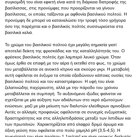
συγκομιδή του είναι εφικτή είναι κατά τη διάρκεια διατροφής της
βασίλισσας, στις προνύμφες που προορίζονται να γίνουν
βασίλισσες, οι οποίες ταΐζονται με αφθονία βασιλικού πολτού. Η
προνύμφη δε μπορεί να καταναλώσει την τροφή τόσο γρήγορα
όσο της παρέχεται και ο βασιλικός πολτός συσσωρεύεται στα
βασιλικά κελιά.
Το χρώμα του βασιλικού πολτού έχει μεγάλη σημασία γιατί
αποτελεί δείκτη της φρεσκάδας και της καταλληλότητάς του. Ο
φρέσκος βασιλικός πολτός έχει λαμπερό λευκό χρώμα. Όταν
όμως έρθει σε επαφή με τον αέρα ή εκτεθεί στο φως, το χρώμα
του μεταβάλλεται σε ανοικτό κίτρινο και σκούρο γκρι. Η μεταβολή
αυτή οφείλεται σε ένζυμα τα οποία οξειδώνουν κάποιες ουσίες του
βασιλικού πολτού και τον καταστρέφουν. Η υφή του είναι
ζελατινώδης παχύρευστη, αλλά με την πάροδο του χρόνου
μεταβάλλεται σε συμπαγή. Το αυξανόμενο ιξώδες φαίνεται να
σχετίζεται με μία αύξηση των αδιάλυτων στο νερό αζωτούχων
ενώσεων, μαζί με μία μείωση των διαλυτών ελεύθερων αμινοξέων.
Αυτές οι αλλαγές προφανώς οφείλονται σε συνεχείς ενζυματικές
δραστηριότητες και στις αλληλεπιδράσεις μεταξύ των λιπιδίων και
των πρωτεϊνών. Χαρακτηρίζεται από ελαφρύ δριμύ άρωμα και
όξινη γεύση που οφείλεται στο πολύ χαμηλό pH (3,5-4,5). Η
πυκνότητά του είναι περίπου 1,1gr/cm³ και είναι μερικώς διαλυτός