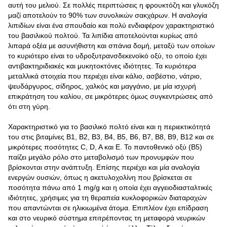
αυτή του μελιού. Σε πολλές περιπτώσεις η φρουκτόζη και γλυκόζη
μαζί αποτελούν το 90% των συνολικών σακχάρων. Η αναλογία
λιπιδίων είναι ένα σπουδαίο και πολύ ενδιαφέρον χαρακτηριστικό
του βασιλικού πολτού. Τα λιπίδια αποτελούνται κυρίως από
λιπαρά οξέα με ασυνήθιστη και σπάνια δομή, μεταξύ των οποίων
το κυριότερο είναι το υδροξυτρανσδεκενοϊκό οξύ, το οποίο έχει
αντιβακτηριδιακές και μυκητοκτόνες ιδιότητες. Τα κυριότερα
μεταλλικά στοιχεία που περιέχει είναι κάλιο, ασβέστιο, νάτριο,
ψευδάργυρος, σίδηρος, χαλκός και μαγγάνιο, με μία ισχυρή
επικράτηση του καλίου, σε μικρότερες όμως συγκεντρώσεις από
ότι στη γύρη.
Χαρακτηριστικό για το βασιλικό πολτό είναι και η περιεκτικότητά
του στις βιταμίνες Β1, Β2, Β3, Β4, Β5, Β6, Β7, Β8, Β9, Β12 και σε
μικρότερες ποσότητες C, D, A και Ε. Το παντοθενικό οξύ (Β5)
παίζει μεγάλο ρόλο στο μεταβολισμό των προνυμφών που
βρίσκονται στην ανάπτυξη. Επίσης περιέχει και μία αναλογία
ενεργών ουσιών, όπως η ακετυλοχολίνη που βρίσκεται σε
ποσότητα πάνω από 1 mg/g και η οποία έχει αγγειοδιασταλτικές
ιδιότητες, χρήσιμες για τη θεραπεία κυκλοφορικών διαταραχών
που απαντώνται σε ηλικιωμένα άτομα. Επιπλέον έχει επίδραση
και στο νευρικό σύστημα επιτρέποντας τη μεταφορά νευρικών