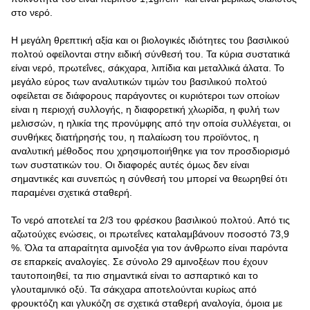
στο νερό.
Η μεγάλη θρεπτική αξία και οι βιολογικές ιδιότητες του βασιλικού
πολτού οφείλονται στην ειδική σύνθεσή του. Τα κύρια συστατικά
είναι νερό, πρωτεΐνες, σάκχαρα, λιπίδια και μεταλλικά άλατα. Το
μεγάλο εύρος των αναλυτικών τιμών του βασιλικού πολτού
οφείλεται σε διάφορους παράγοντες οι κυριότεροι των οποίων
είναι η περιοχή συλλογής, η διαφορετική χλωρίδα, η φυλή των
μελισσών, η ηλικία της προνύμφης από την οποία συλλέγεται, οι
συνθήκες διατήρησής του, η παλαίωση του προϊόντος, η
αναλυτική μέθοδος που χρησιμοποιήθηκε για τον προσδιορισμό
των συστατικών του. Οι διαφορές αυτές όμως δεν είναι
σημαντικές και συνεπώς η σύνθεσή του μπορεί να θεωρηθεί ότι
παραμένει σχετικά σταθερή.
Το νερό αποτελεί τα 2/3 του φρέσκου βασιλικού πολτού. Από τις
αζωτούχες ενώσεις, οι πρωτεΐνες καταλαμβάνουν ποσοστό 73,9
%. Όλα τα απαραίτητα αμινοξέα για τον άνθρωπο είναι παρόντα
σε επαρκείς αναλογίες. Σε σύνολο 29 αμινοξέων που έχουν
ταυτοποιηθεί, τα πιο σημαντικά είναι το ασπαρτικό και το
γλουταμινικό οξύ. Τα σάκχαρα αποτελούνται κυρίως από
φρουκτόζη και γλυκόζη σε σχετικά σταθερή αναλογία, όμοια με