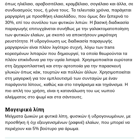
όπως ηλιέλαιο, αραβοσιτέλαιο, κραμβέλαιο, σογιέλαιο και άλλα, σε
συνδυασμούς τους, ή μόνα τους. Τα τελευταία χρόνια, παράγεται
μαργαρίνη με προσθήκη ελαιολάδου, που όμως δεν ξεπερνά το
30%, επί του συνόλου των φυτικών λιπών. Η βασική διαδικασία
παραγωγής επιτυγχάνεται συνήθως με την γαλακτοματοποίηση
των φυτικών ελαίων, με σκοπό να αποκτήσουν μικρότερη
ρευστότητα. Η υδρογόνωση ως διαδικασία παραγωγής
μαργαρινών είναι πλέον λιγότερο συχνή, λόγω των trans
κορεσμένων λιπαρών που δημιουργεί, τα οποία θεωρούνται τα
πλέον επικίνδυνα για την υγεία λιπαρά. Χρησιμοποιείται ευρύτατα
στη ζαχαροπλαστική και στην αρτοποιία για την παρασκευή
γλυκών όπως κέικ, τουρτών και πολλών άλλων. Χρησιμοποιείται
στη μαγειρική για τον εμπλουτισμό των συνταγών με έναν
παράγοντα λίπους, καθώς και στο τσιγάρισμα και τηγάνισμα. Η
πιο απλή του χρήση, είναι η κατανάλωση του ως νωπού
αλείμματος στο ψωμί και στα σάντουιτς.
Μαγειρικά λίπη
Μείγματα ζωικών με φυτικά λίπη, φυσικών ή υδρογονωμένων, με
προσθήκη ή όχι εξευγενισμένων (ραφινέ) ελαίων, που μπορεί να
περιέχουν και 5% βούτυρο για άρωμα.