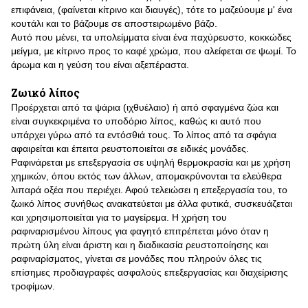
επιφάνεια, (φαίνεται κίτρινο και διαυγές), τότε το μαζεύουμε μ' ένα
κουτάλι και το βάζουμε σε αποστειρωμένο βάζο.
Αυτό που μένει, τα υπολείμματα είναι ένα παχύρευστο, κοκκώδες
μείγμα, με κίτρινο προς το καφέ χρώμα, που αλείφεται σε ψωμί. Το
άρωμα και η γεύση του είναι αξεπέραστα.
Ζωικό λίπος
Προέρχεται από τα ψάρια (ιχθυέλαιο) ή από σφαγμένα ζώα και
είναι συγκεκριμένα το υποδόριο λίπος, καθώς κι αυτό που
υπάρχει γύρω από τα εντόσθιά τους. Το λίπος από τα σφάγια
αφαιρείται και έπειτα ρευστοποιείται σε ειδικές μονάδες.
Ραφινάρεται με επεξεργασία σε υψηλή θερμοκρασία και με χρήση
χημικών, όπου εκτός των άλλων, απομακρύνονται τα ελεύθερα
λιπαρά οξέα που περιέχει. Αφού τελειώσει η επεξεργασία του, το
ζωικό λίπος συνήθως ανακατεύεται με άλλα φυτικά, συσκευάζεται
και χρησιμοποιείται για το μαγείρεμα. Η χρήση του
ραφιναρισμένου λίπους για φαγητό επιτρέπεται μόνο όταν η
πρώτη ύλη είναι άριστη και η διαδικασία ρευστοποίησης και
ραφιναρίσματος, γίνεται σε μονάδες που πληρούν όλες τις
επίσημες προδιαγραφές ασφαλούς επεξεργασίας και διαχείρισης
τροφίμων.