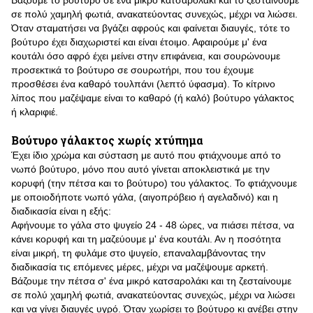
Βάζουμε το βούτυρο σε ένα μικρό κατσαρολάκι και το ζεσταίνουμε
σε πολύ χαμηλή φωτιά, ανακατεύοντας συνεχώς, μέχρι να λιώσει.
Όταν σταματήσει να βγάζει αφρούς και φαίνεται διαυγές, τότε το
βούτυρο έχει διαχωριστεί και είναι έτοιμο. Αφαιρούμε μ' ένα
κουτάλι όσο αφρό έχει μείνει στην επιφάνεια, και σουρώνουμε
προσεκτικά το βούτυρο σε σουρωτήρι, που του έχουμε
προσθέσει ένα καθαρό τουλπάνι (λεπτό ύφασμα). Το κίτρινο
λίπος που μαζέψαμε είναι το καθαρό (ή καλό) βούτυρο γάλακτος
ή κλαριφιέ.
Βούτυρο γάλακτος χωρίς χτύπημα
Έχει ίδιο χρώμα και σύσταση με αυτό που φτιάχνουμε από το
νωπό βούτυρο, μόνο που αυτό γίνεται αποκλειστικά με την
κορυφή (την πέτσα και το βούτυρο) του γάλακτος. Το φτιάχνουμε
με οποιοδήποτε νωπό γάλα, (αιγοπρόβειο ή αγελαδινό) και η
διαδικασία είναι η εξής:
Αφήνουμε το γάλα στο ψυγείο 24 - 48 ώρες, να πιάσει πέτσα, να
κάνει κορυφή και τη μαζεύουμε μ' ένα κουτάλι. Αν η ποσότητα
είναι μικρή, τη φυλάμε στο ψυγείο, επαναλαμβάνοντας την
διαδικασία τις επόμενες μέρες, μέχρι να μαζέψουμε αρκετή.
Βάζουμε την πέτσα σ' ένα μικρό κατσαρολάκι και τη ζεσταίνουμε
σε πολύ χαμηλή φωτιά, ανακατεύοντας συνεχώς, μέχρι να λιώσει
και να γίνει διαυγές υγρό. Όταν χωρίσει το βούτυρο κι ανέβει στην