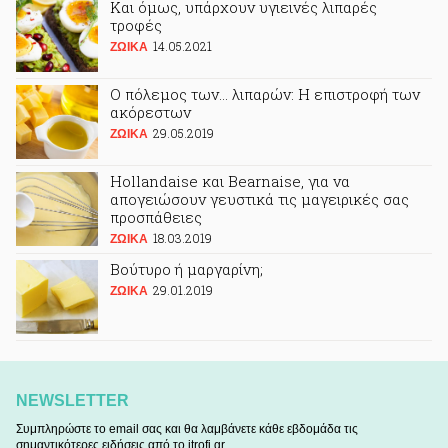
Και όμως, υπάρχουν υγιεινές λιπαρές
τροφές
14.05.2021
ΖΩΙΚA
Ο πόλεμος των... λιπαρών: Η επιστροφή των
ακόρεστων
29.05.2019
ΖΩΙΚA
Hollandaise και Bearnaise, για να
απογειώσουν γευστικά τις μαγειρικές σας
προσπάθειες
18.03.2019
ΖΩΙΚA
Βούτυρο ή μαργαρίνη;
29.01.2019
ΖΩΙΚA
NEWSLETTER
Συμπληρώστε το email σας και θα λαμβάνετε κάθε εβδομάδα τις
σημαντικότερες ειδήσεις από το itrofi.gr